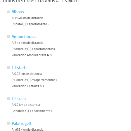
OTROS DESTINOS CERCANOS A L ESTARTIT:
Albons
A 11.48 km de distancia
( 1 hotel ) ( 1 apartamento )
Ampuriabrava
A 21.11 km de distancia
( 10 hoteles ) ( 3 apartamentos )
Valoracion Ampuriabrava
6.0
L Estartit
A 0.32 km de distancia
( 13 hoteles ) ( 29 apartamentos )
Valoracion L Estartit
6.7
L'Escala
A 9.2 km de distancia
( 2 hoteles ) ( 1 apartamento )
Palafrugell
A 16.27 km de distancia