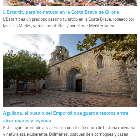
L'Estartit, paraíso natural en la Costa Brava de Girona
L’Estartit es un precioso destino turístico en la Costa Brava, rodeado por
las islas Medes, verdes montañas y por el mar Mediterráneo.
Agullana, el pueblo del Empordà que guarda tesoros entre
alcornoques y leyenda
Este lugar sorprende al viajero con una fusión única de historia milenaria
y naturaleza exuberante. Dólmenes, bosques de alcornoques y casas