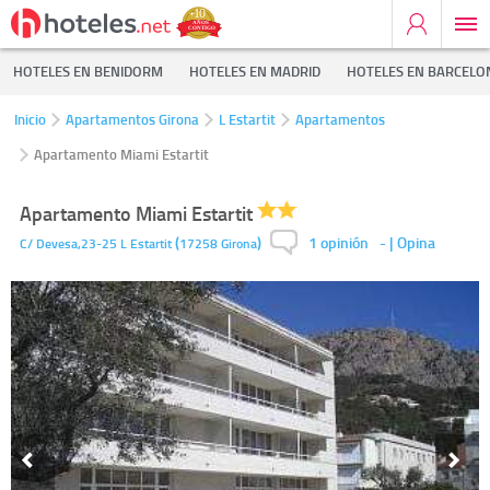
HOTELES EN BENIDORM
HOTELES EN MADRID
HOTELES EN BARCELO
Inicio
Apartamentos Girona
L Estartit
Apartamentos
Apartamento Miami Estartit
Apartamento Miami Estartit
1 opinión
(
)
-
| Opina
C/ Devesa,23-25
L Estartit
17258
Girona