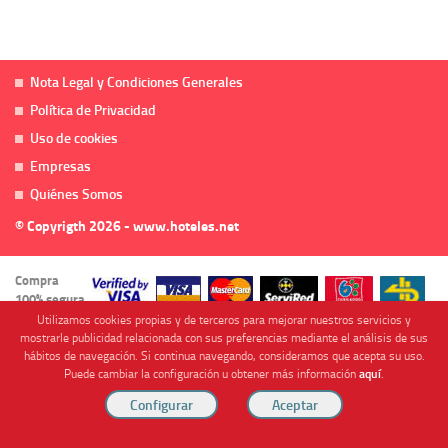
Nota Legal y Condiciones Generales
Política de Privacidad
Uso de cookies
Empresas
Quiénes Somos
© Copyrigth 2026 - www.hoteles.net
Compra
100% segura
Utilizamos cookies propias y de terceros para mejorar nuestros servicios y
mostrarle publicidad relacionada con sus preferencias mediante el análisis de sus
hábitos de navegación. Si continua navegando, consideramos que acepta su uso.
Puede cambiar la configuración u obtener más información
aquí
.
Cofinanciado por
Viajes Anticiclón, S.L. Agencia de Viajes Online - C.I. MU-107-2-25. C/ Mayor nº46 Bajo,