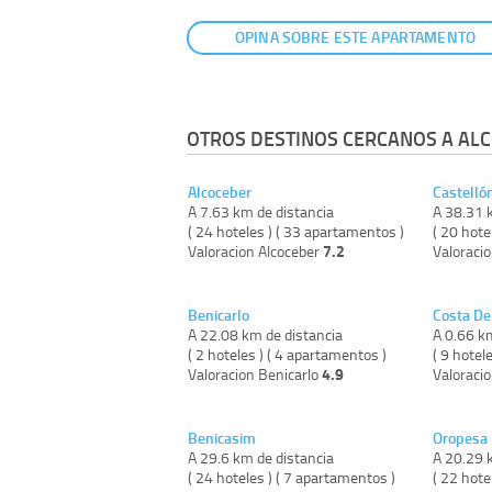
OPINA SOBRE ESTE APARTAMENTO
OTROS DESTINOS CERCANOS A ALC
Alcoceber
Castelló
A 7.63 km de distancia
A 38.31 
( 24 hoteles ) ( 33 apartamentos )
( 20 hote
7.2
Valoracion Alcoceber
Valoraci
Benicarlo
Costa De
A 22.08 km de distancia
A 0.66 k
( 2 hoteles ) ( 4 apartamentos )
( 9 hotel
4.9
Valoracion Benicarlo
Valoraci
Benicasim
Oropesa
A 29.6 km de distancia
A 20.29 
( 24 hoteles ) ( 7 apartamentos )
( 22 hote