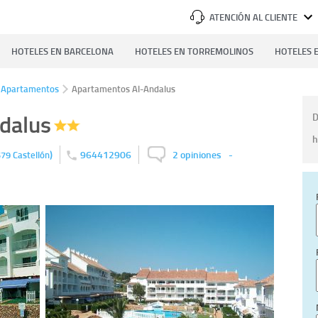
ATENCIÓN AL CLIENTE
HOTELES EN BARCELONA
HOTELES EN TORREMOLINOS
HOTELES E
Apartamentos
Apartamentos Al-Andalus
dalus
D
h
)
964412906
2 opiniones
-
579
Castellón