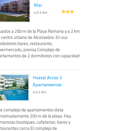
Mar
a 0.3 Km
tuados a 250 m de la Playa Romana y a 2 km
l centro urbano de Alcossebre. En sus
rededores bares, restaurante,
permercado, prensa.Complejo de
artamentos de 2 dormitorios con capacidad
Hostal Arcos Ii
Apartamentos
a 0.4 Km
te complejo de apartamentos dista
roximadamente 250 m de la playa. Hay
merosas boutiques, cafeterias, bares y
staurantes cerca.El complejo de