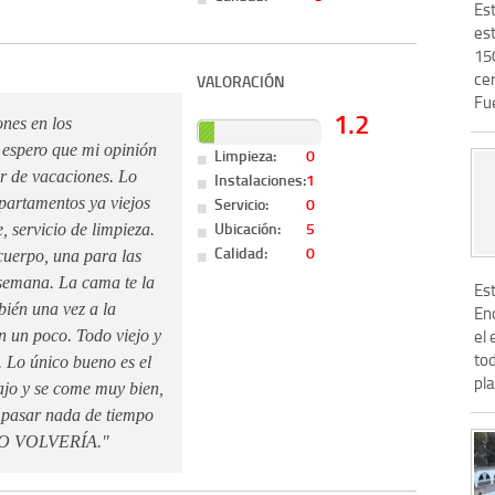
Es
est
15
ce
VALORACIÓN
Fue
1.2
nes en los
 espero que mi opinión
Limpieza:
0
 ir de vacaciones. Lo
Instalaciones:
1
Servicio:
0
partamentos ya viejos
Ubicación:
5
 servicio de limpieza.
Calidad:
0
cuerpo, una para las
 semana. La cama te la
Es
bién una vez a la
En
el 
n un poco. Todo viejo y
tod
. Lo único bueno es el
pla
ajo y se come muy bien,
a pasar nada de tiempo
 NO VOLVERÍA."