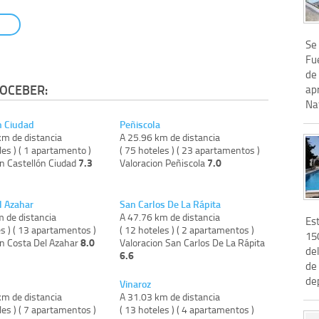
Se 
Fu
de
OCEBER:
ap
Nat
n Ciudad
Peñiscola
km de distancia
A 25.96 km de distancia
les ) ( 1 apartamento )
( 75 hoteles ) ( 23 apartamentos )
7.3
7.0
on Castellón Ciudad
Valoracion Peñiscola
l Azahar
San Carlos De La Rápita
m de distancia
A 47.76 km de distancia
Es
es ) ( 13 apartamentos )
( 12 hoteles ) ( 2 apartamentos )
15
8.0
on Costa Del Azahar
Valoracion San Carlos De La Rápita
del
6.6
de 
dep
Vinaroz
km de distancia
A 31.03 km de distancia
les ) ( 7 apartamentos )
( 13 hoteles ) ( 4 apartamentos )