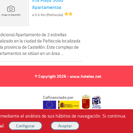
Apartamentos
a 0.6 Km (Peñiscola)
adicional Apartamento de 2 estrellas
alizado en la ciudad de Peñiscola localizada
la provincia de Castellón. Este complejo de
rtamentos se sitúan en un área ...
© Copyrigth 2026 - www.hoteles.net
Cofinanciado por
 mediante el análisis de sus hábitos de navegación. Si continua
uí
.
ndricos (Murcia, Spain).