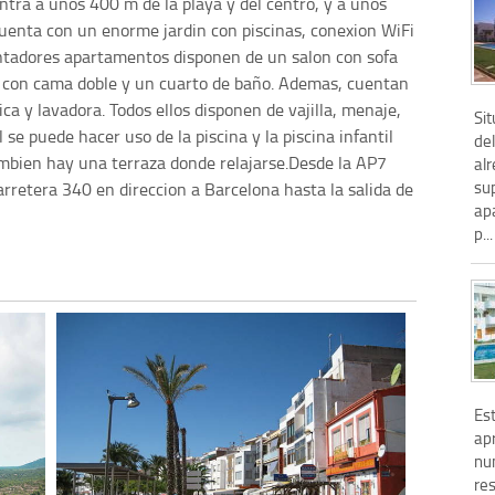
tra a unos 400 m de la playa y del centro, y a unos
uenta con un enorme jardin con piscinas, conexion WiFi
ntadores apartamentos disponen de un salon con sofa
 con cama doble y un cuarto de baño. Ademas, cuentan
ica y lavadora. Todos ellos disponen de vajilla, menaje,
Si
se puede hacer uso de la piscina y la piscina infantil
de
ambien hay una terraza donde relajarse.Desde la AP7
al
su
arretera 340 en direccion a Barcelona hasta la salida de
ap
p...
Es
ap
nu
re