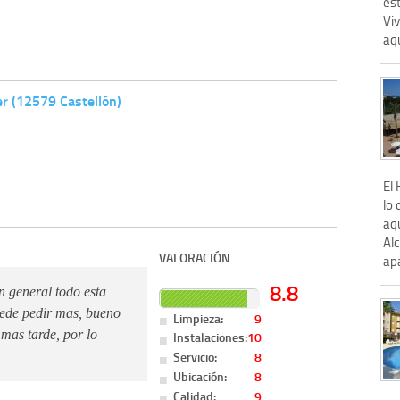
es
Viv
aqu
er (12579 Castellón)
El 
lo 
aq
Al
VALORACIÓN
ap
8.8
 general todo esta
puede pedir mas, bueno
Limpieza:
9
 mas tarde, por lo
Instalaciones:
10
Servicio:
8
Ubicación:
8
Calidad:
9