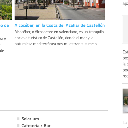
apa
eo de
Alcocéber, en la Costa del Azahar de Castellón
Alcocéber, o Alcossebre en valenciano, es un tranquilo
enclave turístico de Castellón, donde el mar y la
ma y
naturaleza mediterránea nos muestran sus mejo...
 el
e...
Es
po
la 
po
rod
Solarium
La
Cafetería / Bar