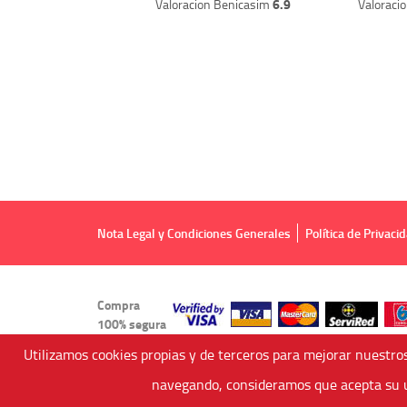
6.9
Valoracion Benicasim
Valoraci
Nota Legal y Condiciones Generales
Política de Privaci
Compra
100% segura
Utilizamos cookies propias y de terceros para mejorar nuestros
navegando, consideramos que acepta su u
Viajes Anticiclón, S.L.