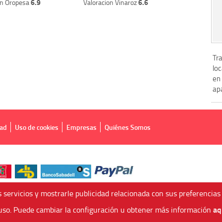
6.9
6.6
on Oropesa
Valoracion Vinaroz
Tr
loc
en 
apa
dad
Uso de cookies
Empresas
Quiénes Somos
 servicios y mostrarle publicidad relacionada con sus preferencias
aq
so. Puede cambiar la configuración u obtener más información
 Agencia de Viajes Online - C.I. MU-107-2-25. C/ Mayor nº46 Bajo, CP: 30893, Alme