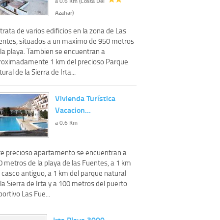
a 0.6 Km (Costa Del
Azahar)
trata de varios edificios en la zona de Las
entes, situados a un maximo de 950 metros
 la playa. Tambien se encuentran a
roximadamente 1 km del precioso Parque
ural de la Sierra de Irta...
Vivienda Turística
Vacacion…
a 0.6 Km
te precioso apartamento se encuentran a
0 metros de la playa de las Fuentes, a 1 km
 casco antiguo, a 1 km del parque natural
la Sierra de Irta y a 100 metros del puerto
ortivo Las Fue...
Irta Playa 3000