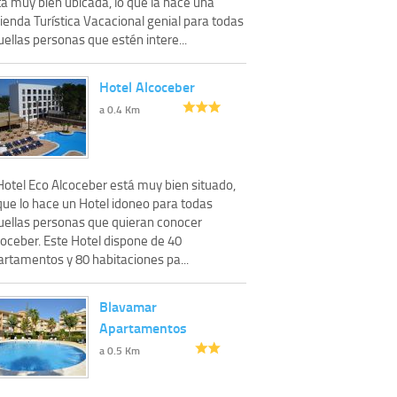
tá muy bien ubicada, lo que la hace una
ienda Turística Vacacional genial para todas
ellas personas que estén intere...
Hotel Alcoceber
a 0.4 Km
Hotel Eco Alcoceber está muy bien situado,
que lo hace un Hotel idoneo para todas
uellas personas que quieran conocer
coceber. Este Hotel dispone de 40
artamentos y 80 habitaciones pa...
Blavamar
Apartamentos
a 0.5 Km