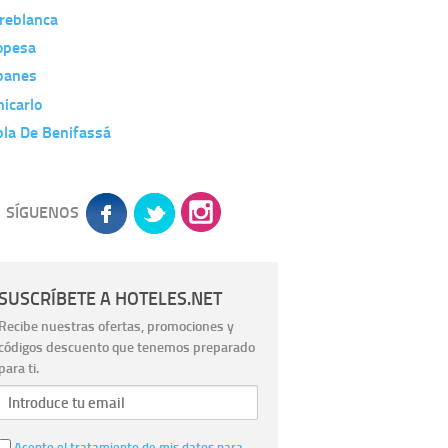
reblanca
opesa
banes
icarlo
bla De Benifassá
SÍGUENOS
SUSCRÍBETE A HOTELES.NET
Recibe nuestras ofertas, promociones y
códigos descuento que tenemos preparado
para ti.
Acepto el tratamiento de mis datos para