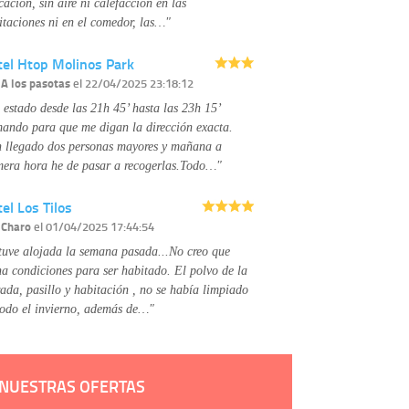
Derechos:
tiene derecho a saber qué
cación, sin aire ni calefacción en las
información tenemos sobre usted, corregirla y
itaciones ni en el comedor, las…"
eliminarla, tal y como se explica en la
información adicional disponible en nuestra
tel Htop Molinos Park
página web.
Información complementaria:
Puede consultar
r
A los pasotas
el 22/04/2025 23:18:12
la información adicional y detallada sobre cómo
 estado desde las 21h 45’ hasta las 23h 15’
tratamos sus datos en la
política de privacidad
mando para que me digan la dirección exacta.
 llegado dos personas mayores y mañana a
mera hora he de pasar a recogerlas.Todo…"
el Los Tilos
r
Charo
el 01/04/2025 17:44:54
tuve alojada la semana pasada...No creo que
na condiciones para ser habitado. El polvo de la
rada, pasillo y habitación , no se había limpiado
todo el invierno, además de…"
NUESTRAS OFERTAS