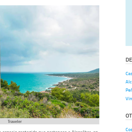
DE
Cas
Al
Peñ
Vi
OT
Traveler
Cos