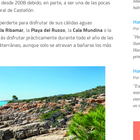
edu
desde 2008 debido, en parte, a ser una de las pocas
hab
ral de Castellón.
Ho
rderte para disfrutar de sus cálidas aguas
Po
la Ribamar
Playa del Russo
Cala Mundina
, la
, la
o la
drás disfrutar prácticamente durante todo el año de las
"He
lla
iterráneo, aunque solo se atrevan a bañarse los más
Han
pri
Hot
Po
"Es
reú
ent
en 