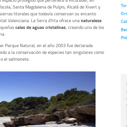
 espacio protegido que pertenece a Alcocéber, en
Tor
scola, Santa Magdalena de Pulpis, Alcalà de Xivert y
Or
 sierras litorales que todavía conservan su encanto
naturaleza
nitat Valenciana. La Serra d’Irta ofrece una
Ca
calas de aguas cristalinas
pequeñas
, creando uno de los
Ben
na.
Po
ser Parque Natural, en el año 2003 fue declarada
ido a la conservación de especies tan singulares como
r o el salmonete.