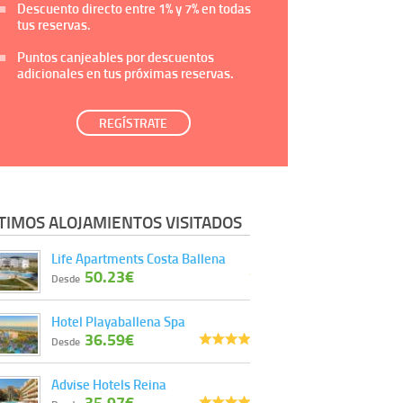
Descuento directo entre
1%
y
7%
en todas
tus reservas.
Puntos canjeables por descuentos
adicionales en tus próximas reservas.
REGÍSTRATE
TIMOS ALOJAMIENTOS VISITADOS
Life Apartments Costa Ballena
50.23€
Desde
Hotel Playaballena Spa
36.59€
Desde
Advise Hotels Reina
35.97€