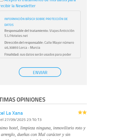
recibir la Newsletter
INFORMACIÓN BÁSICA SOBRE PROTECCIÓN DE
DATOS
Responsable del tratamiento:
Viajes Anticiclón
S.L/Hoteles.net
Dirección del responsable:
Calle Mayor número
46,30893 Lorca - Murcia
Finalidad:
sus datos serán usados para poder
atender sus solicitudes y prestarle nuestros
servicios.
Publicidad:
solo le enviaremos publicidad con su
ENVIAR
autorización previa, que podrá facilitarnos
mediante la casilla correspondiente
establecida al efecto.
Base Jurídica:
únicamente trataremos sus datos
TIMAS OPINIONES
con su consentimiento previo, que podrá
facilitarnos mediante la casilla correspondiente
establecida al efecto.
el La Xana
Destinatarios:
con carácter general, sólo el
r
el 27/09/2025 23:10:13
personal de nuestra entidad que esté
debidamente autorizado podrá tener
simo hotel, limpieza ninguna, inmovilisrio roto y
conocimiento de la información que le pedimos.
No se comunicarán datos a terceros.
 arrerglo, dueñas con Mal carácter y sin