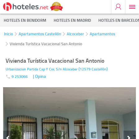
HOTELES EN BENIDORM
HOTELES EN MADRID
HOTELES EN BARCELO
Inicio
Apartamentos Castellón
Alcoceber
Apartamentos
Vivienda Turística Vacacional San Antonio
Vivienda Turística Vacacional San Antonio
(
)
Urbanizacion Partida Cap Y Cor, S/n
Alcoceber
12579
Castellón
| Opina
9 253066