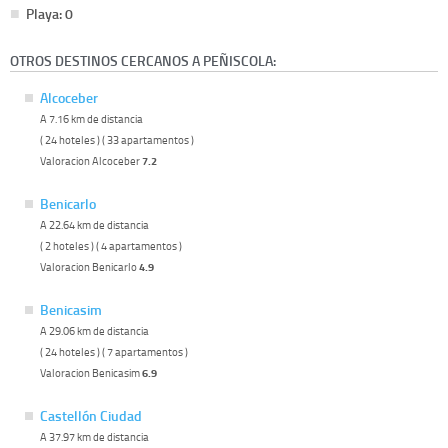
Playa: 0
OTROS DESTINOS CERCANOS A PEÑISCOLA:
Alcoceber
A 7.16 km de distancia
( 24 hoteles ) ( 33 apartamentos )
Valoracion Alcoceber
7.2
Benicarlo
A 22.64 km de distancia
( 2 hoteles ) ( 4 apartamentos )
Valoracion Benicarlo
4.9
Benicasim
A 29.06 km de distancia
( 24 hoteles ) ( 7 apartamentos )
Valoracion Benicasim
6.9
Castellón Ciudad
A 37.97 km de distancia