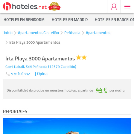
HOTELES EN BENIDORM
HOTELES EN MADRID
HOTELES EN BARCELO
Inicio
Apartamentos Castellón
Peñiscola
Apartamentos
Irta Playa 3000 Apartamentos
Irta Playa 3000 Apartamentos
(
)
Cami L'altall, S/N
Peñiscola
12579
Castellón
| Opina
976101332
44 €
Disponibilidad de precios en nuestros hoteles, a partir de
por noche.
REPORTAJES