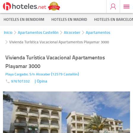
HOTELES EN BENIDORM
HOTELES EN MADRID
HOTELES EN BARCELO
Inicio
Apartamentos Castellón
Alcoceber
Apartamentos
Vivienda Turística Vacacional Apartamentos Playamar 3000
Vivienda Turística Vacacional Apartamentos
Playamar 3000
(
)
Playa Cargador, S/n
Alcoceber
12579
Castellón
| Opina
976101332