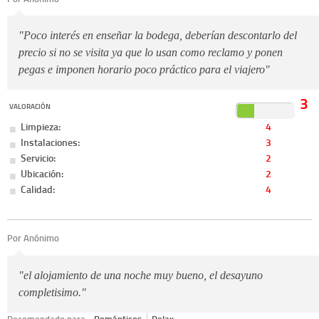
"Poco interés en enseñar la bodega, deberían descontarlo del
precio si no se visita ya que lo usan como reclamo y ponen
pegas e imponen horario poco práctico para el viajero"
3
VALORACIÓN
Limpieza:
4
Instalaciones:
3
Servicio:
2
Ubicación:
2
Calidad:
4
Por Anónimo
"el alojamiento de una noche muy bueno, el desayuno
completisimo."
Recomendado para:
Románticos
Relax