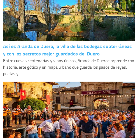
Así es Aranda de Duero, la villa de las bodegas subterráneas
y con los secretos mejor guardados del Duero
Entre cuevas centenarias y vinos únicos, Aranda de Duero sorprende con
historia, arte gótico y un mapa urbano que guarda los pasos de reyes,
poetas y ...