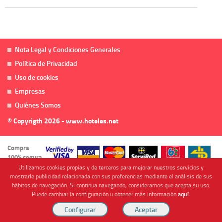
Nota Legal y Condiciones Generales
Política de Privacidad
Uso de cookies
Empresas
Quiénes Somos
© Copyrigth 2026 - www.hoteles.net
Compra
100% segura
Utilizamos cookies propias y de terceros para mejorar nuestros servicios y
mostrarle publicidad relacionada con sus preferencias mediante el análisis de sus
hábitos de navegación. Si continua navegando, consideramos que acepta su uso.
Puede cambiar la configuración u obtener más información
aquí
.
Cofinanciado por