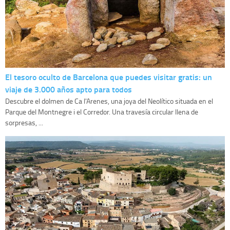
El tesoro oculto de Barcelona que puedes visitar gratis: un
viaje de 3.000 años apto para todos
Descubre el dolmen de Ca l'Arenes, una joya del Neolítico situada en el
Parque del Montnegre i el Corredor. Una travesía circular llena de
sorpresas, ...