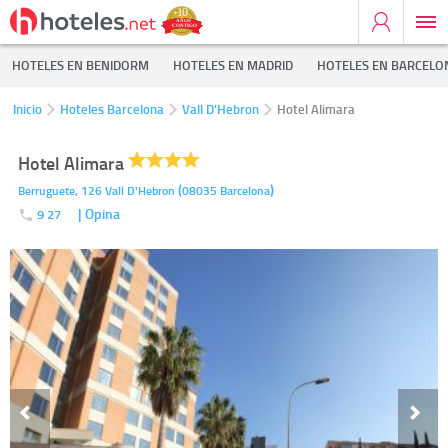
HOTELES EN BENIDORM
HOTELES EN MADRID
HOTELES EN BARCELO
Inicio
Hoteles Barcelona
Vall D'Hebron
Hotel Alimara
Hotel Alimara
(
)
Berruguete, 126
Vall D'Hebron
08035
Barcelona
| Opina
9 27