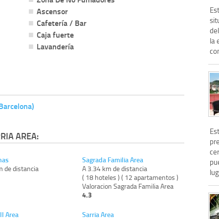
Es
Ascensor
sit
Cafetería / Bar
de
Caja fuerte
la
Lavandería
con
 Barcelona)
Es
RIA AREA:
pre
ce
nas
Sagrada Familia Area
pu
m de distancia
A 3.34 km de distancia
lug
)
( 18 hoteles ) ( 12 apartamentos )
Valoracion Sagrada Familia Area
4.3
ll Area
Sarria Area