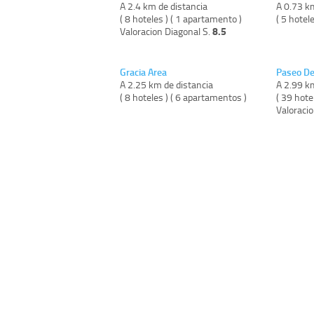
A 2.4 km de distancia
A 0.73 k
( 8 hoteles ) ( 1 apartamento )
( 5 hotele
8.5
Valoracion Diagonal S.
Gracia Area
Paseo De
A 2.25 km de distancia
A 2.99 k
( 8 hoteles ) ( 6 apartamentos )
( 39 hote
Valoraci