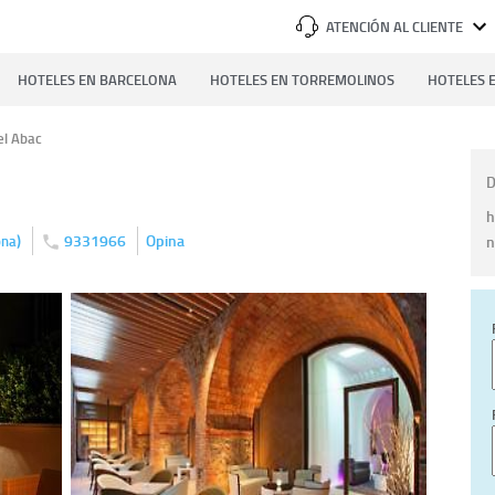
ATENCIÓN AL CLIENTE
HOTELES EN BARCELONA
HOTELES EN TORREMOLINOS
HOTELES E
el Abac
D
h
)
9331966
Opina
n
ona