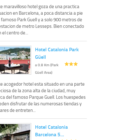
te maravilloso hotel goza de una practica
uacion en Barcelona, a poca distancia a pie
l famoso Park Guell y a solo 900 metros de
 estacion de metro Lesseps. Bien conectado
 el centro de...
Hotel Catalonia Park
Güell
a 0.8 Km (Park
Güell Area)
te acogedor hotel esta situado en una parte
ciosa de la zona alta de la ciudad, muy
rca del famoso Parque Guell. Los huespedes
eden disfrutar de las numerosas tiendas y
ares de entreten...
Hotel Catalonia
Barcelona 5…