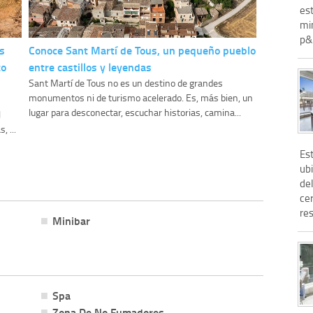
es
min
p&u
s
Conoce Sant Martí de Tous, un pequeño pueblo
to
entre castillos y leyendas
Sant Martí de Tous no es un destino de grandes
monumentos ni de turismo acelerado. Es, más bien, un
lugar para desconectar, escuchar historias, camina...
l
, ...
Est
ub
de
ce
res
Minibar
Spa
Zona De No Fumadores