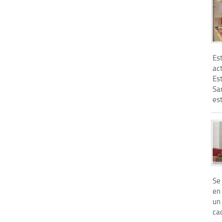
Es
ac
Es
Sar
est
Se 
en 
un 
cad
...