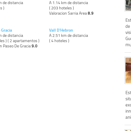
m de distancia
A 1.14 km de distancia
s )
( 203 hoteles )
8.9
Valoracion Sarria Area
Est
de 
 Gracia
Vall D'Hebron
vis
m de distancia
A 2.51 km de distancia
Gue
les ) ( 2 apartamentos )
( 4 hoteles )
muy
9.0
on Paseo De Gracia
Es
sit
exc
in
an