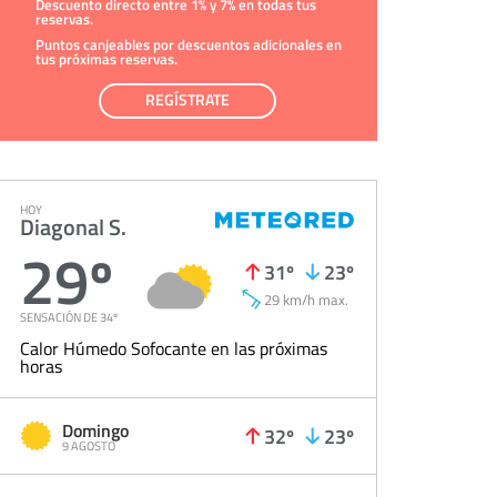
Descuento directo entre 1% y 7% en todas tus
reservas.
Puntos canjeables por descuentos adicionales en
tus próximas reservas.
REGÍSTRATE
HOY
Diagonal S.
29º
31º
23º
29 km/h max.
SENSACIÓN DE 34º
Calor Húmedo Sofocante en las próximas
horas
Domingo
32º
23º
9 AGOSTO