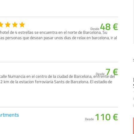
48 €
Desde
otel de 4 estrellas se encuentra en el norte de Barcelona. Su
llas personas que desean pasar unos dias de relax en barcelona, ir al
7 €
Desde
 calle Numancia en el centro de la ciudad de Barcelona, enfrente del
1,2 km de la estacion ferroviaria Sants de Barcelona. El estadio de
110 €
artments
Desde