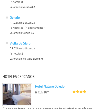
( 5 hoteles )
Valoracion Noreña
8.0
Oviedo
A 1.32 km de distancia
( 67 hoteles ) ( 1 apartamento )
Valoracion Oviedo
7.2
Viella De Siero
A 8.02 km de distancia
( 5 hoteles )
Valoracion Viella De Siero
5.0
HOTELES CERCANOS
Hotel Nature Oviedo
a 0.6 Km
Elegante hotel en pleno centro de la ciudad que ofrece