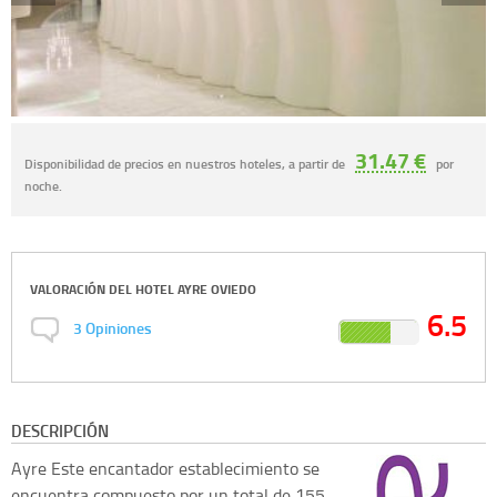
31.47 €
Disponibilidad de precios en nuestros hoteles, a partir de
por
noche.
VALORACIÓN DEL
HOTEL AYRE OVIEDO
6.5
3
Opiniones
DESCRIPCIÓN
Ayre
Este encantador establecimiento se
encuentra compuesto por un total de 155