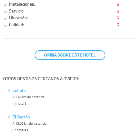
Instalaciones:
5
Servicio:
5
Ubicación:
5
Calidad:
5
OPINA SOBRE ESTE HOTEL
OTROS DESTINOS CERCANOS A OVIEDO:
Colloto
A 5.46 km de distancia
( 1 hotel )
El Berrón
A 13.05 km de distancia
( 2 hoteles )