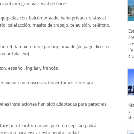
ncontrará gran variedad de bares.
quipadas con: balcón privado, baño privado, vistas al
o, calefacción, mesita de trabajo, televisión, teléfono,
Es
cos
pa
l hotel). También tiene parking privado (de pago directo
Ifa
on antelación).
ciu
on: español, inglés y francés.
s en viajar con mascotas, lamentamos tener que
pales instalaciones han sido adaptadas para personas
Ma
la 
lib
s turístico, le informamos que en recepción podrá
ecesaria para visitar esta bonita ciudad.