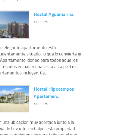
Hostal Aguamarina
a 0.3 Km
te elegante apartamento está
celentemente situado, lo que lo convierte en
 Apartamento idoneo para todos aquellos
eresados en hacer una visita a Calpe. Los
rtamentos incluyen: Ca...
Hostal Hipocampos
Apartamen…
a 0.3 Km
n una ubicacion muy acertada junto a la
aya de Levante, en Calpe, esta propiedad
pone la mejor opcion para todo aquel que