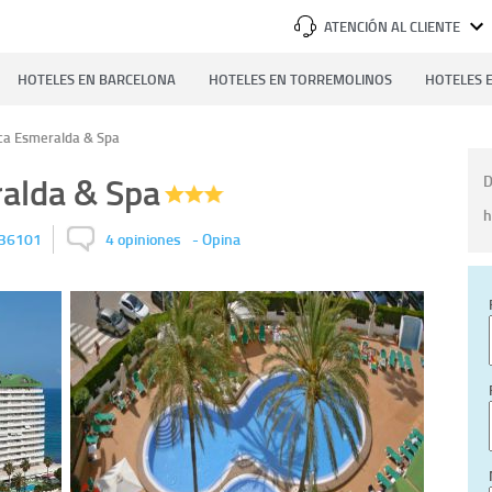
ATENCIÓN AL CLIENTE
HOTELES EN BARCELONA
HOTELES EN TORREMOLINOS
HOTELES E
ca Esmeralda & Spa
alda & Spa
D
h
36101
4 opiniones
-
Opina