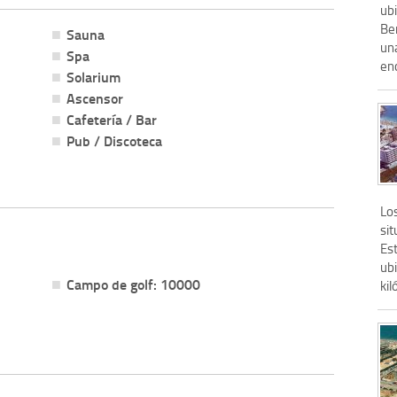
ubi
Ben
Sauna
un
Spa
enc
Solarium
Ascensor
Cafetería / Bar
Pub / Discoteca
Lo
si
Es
ubi
Campo de golf: 10000
kil