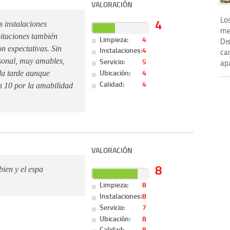
VALORACIÓN
Lo
4
s instalaciones
met
itaciones también
Limpieza:
4
Dis
n expectativas. Sin
Instalaciones:
4
ca
Servicio:
5
rsonal, muy amables,
ap
Ubicación:
4
la tarde aunque
Calidad:
4
n 10 por la amabilidad
VALORACIÓN
8
bien y el espa
Limpieza:
8
Instalaciones:
8
Servicio:
7
Ubicación:
8
Calidad:
8