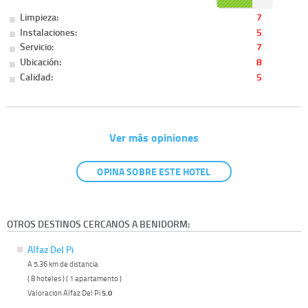
Limpieza:
7
Instalaciones:
5
Servicio:
7
Ubicación:
8
Calidad:
5
Ver más opiniones
OPINA SOBRE ESTE HOTEL
OTROS DESTINOS CERCANOS A BENIDORM:
Alfaz Del Pi
A 5.36 km de distancia
( 8 hoteles ) ( 1 apartamento )
Valoracion Alfaz Del Pi
5.0