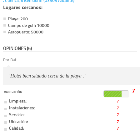
. Cuenca, 6 Benidorm (03503 Alicante)
Lugares cercanos:
Playa: 200
Campo de golf: 10000
Aeropuerto: 58000
OPINIONES (6)
Por Bat
"Hotel bien situado cerca de la playa ."
7
VALORACIÓN
Limpieza:
7
Instalaciones:
7
Servicio:
7
Ubicación:
7
Calidad:
7