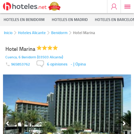
HOTELES EN BENIDORM
HOTELES EN MADRID
HOTELES EN BARCELO
Inicio
Hoteles Alicante
Benidorm
Hotel Marina
Hotel Marina
(
)
Cuenca, 6
Benidorm
03503
Alicante
6 opiniones
-
| Opina
965853762