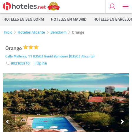
HOTELES EN BENIDORM
HOTELES EN MADRID
HOTELES EN BARCELO
Inicio
Hoteles Alicante
Benidorm
Orange
Orange
(
)
Calle Mallorca, 11 03503 Benid
Benidorm
03503
Alicante
| Opina
902105910