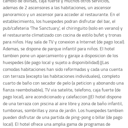
cambio de divisas, caja fuerte y muchos otros servicios,
ademas de 2 ascensores a las habitaciones, un ascensor
panoramico y un ascensor para acceder al restaurante. En el
establecimiento, los huespedes podran disfrutar del bar, el
pub/cafeteria 'The Sanctuary', el chiringuito (solo en verano) y
el restaurante climatizado con cocina de estilo bufet y tronas
para niños. Hay sala de TV y conexion a Internet (de pago local).
Ademas, se dispone de parque infantil para niños. El hotel
tambien pone un aparcamiento y garaje a disposicion de los
huespedes (de pago local y sujeto a disponibilidad).||Las
comodas habitaciones han sido reformadas y cada una cuenta
con terraza (excepto las habitaciones individuales), completo
cuarto de baño con secador de pelo (a peticion y abonando una
fianza reembolsable), TV via satelite, telefono, caja fuerte (de
pago local), aire acondicionado y calefaccion.||El hotel dispone
de una terraza con piscina al aire libre y zona de baño infantil,
tumbonas, sombrillas y zona de jardin. Los huespedes tambien
pueden disfrutar de una partida de ping-pong o billar (de pago
local). El hotel ofrece una amplia gama de programas de