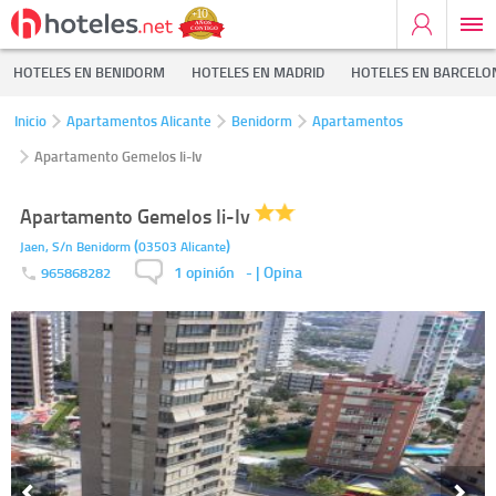
HOTELES EN BENIDORM
HOTELES EN MADRID
HOTELES EN BARCELO
Inicio
Apartamentos Alicante
Benidorm
Apartamentos
Apartamento Gemelos Ii-Iv
Apartamento Gemelos Ii-Iv
(
)
Jaen, S/n
Benidorm
03503
Alicante
1 opinión
-
| Opina
965868282