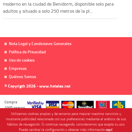
moderno en la ciudad de Benidorm, disponible solo para
adultos y situado a solo 250 metros de la pl...
Nota Legal y Condiciones Generales
Política de Privacidad
Uso de cookies
Empresas
Quiénes Somos
© Copyrigth 2026 - www.hoteles.net
Compra
100% segura
Utilizamos cookies propias y de terceros para mejorar nuestros servicios y
mostrarle publicidad relacionada con sus preferencias mediante el análisis de sus
hábitos de navegación. Si continua navegando, consideramos que acepta su uso.
Puede cambiar la configuración u obtener más información
aquí
.