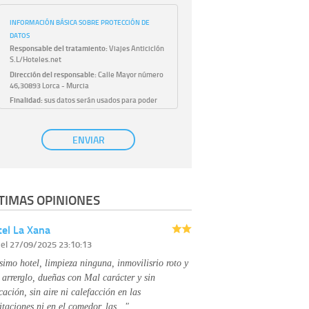
INFORMACIÓN BÁSICA SOBRE PROTECCIÓN DE
DATOS
Responsable del tratamiento:
Viajes Anticiclón
S.L/Hoteles.net
Dirección del responsable:
Calle Mayor número
46,30893 Lorca - Murcia
Finalidad:
sus datos serán usados para poder
atender sus solicitudes y prestarle nuestros
servicios.
Publicidad:
solo le enviaremos publicidad con su
ENVIAR
autorización previa, que podrá facilitarnos
mediante la casilla correspondiente
establecida al efecto.
Base Jurídica:
únicamente trataremos sus datos
TIMAS OPINIONES
con su consentimiento previo, que podrá
facilitarnos mediante la casilla correspondiente
establecida al efecto.
el La Xana
Destinatarios:
con carácter general, sólo el
r
el 27/09/2025 23:10:13
personal de nuestra entidad que esté
debidamente autorizado podrá tener
simo hotel, limpieza ninguna, inmovilisrio roto y
conocimiento de la información que le pedimos.
No se comunicarán datos a terceros.
 arrerglo, dueñas con Mal carácter y sin
Derechos:
tiene derecho a saber qué
cación, sin aire ni calefacción en las
información tenemos sobre usted, corregirla y
itaciones ni en el comedor, las…"