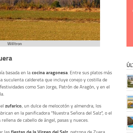
Willtron
uera
ÚL
cocina aragonesa
ía basada en la
. Entre sus platos más
na suculenta caldereta que incluye conejo y costilla de
 festividades como San Jorge, Patrón de Aragón, y en el
la.
zufarico
 el
, un dulce de melocotón y almendra; los
brican en la panificadora "Nuestra Señora del Salz", o el
a rellena de cabello de ángel, pasas y nueces.
fiestas de la Virgen del Salz
ar las
, patrona de Zuera,