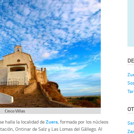
DE
Zu
Sos
Ta
OT
Cinco Villas
Zuera
 se halla la localidad de
, formada por los núcleos
San
stación, Ontinar de Salz y Las Lomas del Gállego. Al
Za