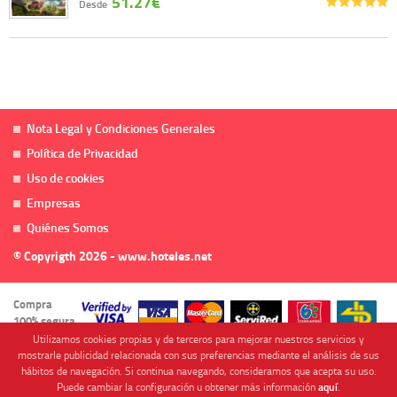
51.27€
Desde
Nota Legal y Condiciones Generales
Política de Privacidad
Uso de cookies
Empresas
Quiénes Somos
© Copyrigth 2026 - www.hoteles.net
Compra
100% segura
Utilizamos cookies propias y de terceros para mejorar nuestros servicios y
mostrarle publicidad relacionada con sus preferencias mediante el análisis de sus
hábitos de navegación. Si continua navegando, consideramos que acepta su uso.
Puede cambiar la configuración u obtener más información
aquí
.