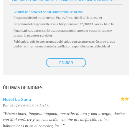
INFORMACIÓN BÁSICA SOBRE PROTECCIÓN DE DATOS
Responsable del tratamiento:
Viajes Anticiclón S.L/Hoteles.net
Dirección del responsable:
Calle Mayor número 46,30893 Lorca - Murcia
Finalidad:
sus datos serán usados para poder atender sus solicitudes y
prestarle nuestros servicios.
Publicidad:
solo le enviaremos publicidad con su autorización previa, que
podrá facilitarnos mediante la casilla correspondiente establecida al
efecto.
Base Jurídica:
únicamente trataremos sus datos con su consentimiento
ENVIAR
previo, que podrá facilitarnos mediante la casilla correspondiente
establecida al efecto.
Destinatarios:
con carácter general, sólo el personal de nuestra entidad
que esté debidamente autorizado podrá tener conocimiento de la
información que le pedimos. No se comunicarán datos a terceros.
ÚLTIMAS OPINIONES
Derechos:
tiene derecho a saber qué información tenemos sobre usted,
corregirla y eliminarla, tal y como se explica en la información adicional
Hotel La Xana
disponible en nuestra página web.
Información complementaria:
Puede consultar la información adicional y
Por
el 27/09/2025 23:10:13
detallada sobre cómo tratamos sus datos en la
política de privacidad
"Pésimo hotel, limpieza ninguna, inmovilisrio roto y mal arrerglo, dueñas
con Mal carácter y sin educación, sin aire ni calefacción en las
habitaciones ni en el comedor, las…"