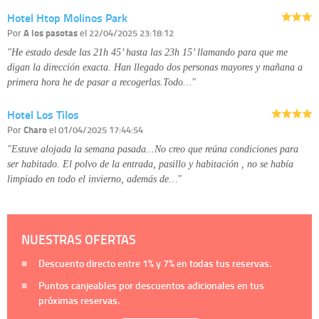
Hotel Htop Molinos Park
Por
A los pasotas
el 22/04/2025 23:18:12
"He estado desde las 21h 45’ hasta las 23h 15’ llamando para que me
digan la dirección exacta. Han llegado dos personas mayores y mañana a
primera hora he de pasar a recogerlas.Todo…"
Hotel Los Tilos
Por
Charo
el 01/04/2025 17:44:54
"Estuve alojada la semana pasada...No creo que reúna condiciones para
ser habitado. El polvo de la entrada, pasillo y habitación , no se había
limpiado en todo el invierno, además de…"
NUESTRAS OFERTAS
Descuento directo entre
1%
y
7%
en todas tus reservas.
Puntos canjeables por descuentos adicionales en tus
próximas reservas.