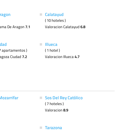
ragon
Calatayud
( 10 hoteles )
hama De Aragon
7.1
Valoracion Calatayud
6.8
udad
Illueca
( 7 apartamentos )
( 1 hotel )
ragoza Ciudad
7.2
Valoracion Illueca
4.7
Mozarrifar
Sos Del Rey Católico
( 7 hoteles )
Valoracion
8.9
Tarazona