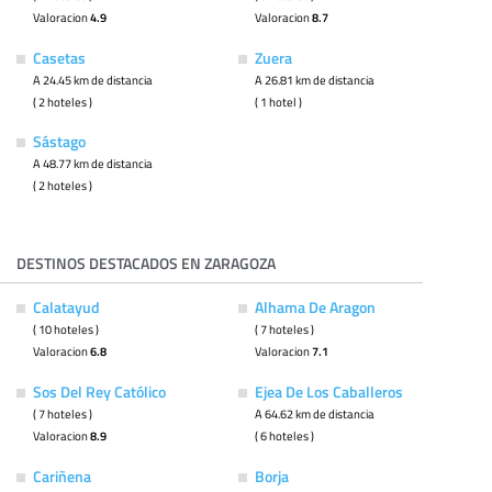
Valoracion
4.9
Valoracion
8.7
Casetas
Zuera
A 24.45 km de distancia
A 26.81 km de distancia
( 2 hoteles )
( 1 hotel )
Sástago
A 48.77 km de distancia
( 2 hoteles )
DESTINOS DESTACADOS EN ZARAGOZA
Calatayud
Alhama De Aragon
( 10 hoteles )
( 7 hoteles )
Valoracion
6.8
Valoracion
7.1
Sos Del Rey Católico
Ejea De Los Caballeros
( 7 hoteles )
A 64.62 km de distancia
Valoracion
8.9
( 6 hoteles )
Cariñena
Borja