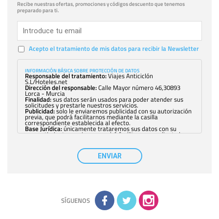
Recibe nuestras ofertas, promociones y códigos descuento que tenemos
preparado para ti.
Acepto el tratamiento de mis datos para recibir la Newsletter
INFORMACIÓN BÁSICA SOBRE PROTECCIÓN DE DATOS
Responsable del tratamiento:
Viajes Anticiclón
S.L/Hoteles.net
Dirección del responsable:
Calle Mayor número 46,30893
Lorca - Murcia
Finalidad:
sus datos serán usados para poder atender sus
solicitudes y prestarle nuestros servicios.
Publicidad:
solo le enviaremos publicidad con su autorización
previa, que podrá facilitarnos mediante la casilla
correspondiente establecida al efecto.
Base Jurídica:
únicamente trataremos sus datos con su
consentimiento previo, que podrá facilitarnos mediante la
casilla correspondiente establecida al efecto.
Destinatarios:
con carácter general, sólo el personal de
nuestra entidad que esté debidamente autorizado podrá
ENVIAR
tener conocimiento de la información que le pedimos. No se
comunicarán datos a terceros.
Derechos:
tiene derecho a saber qué información tenemos
sobre usted, corregirla y eliminarla, tal y como se explica en
la información adicional disponible en nuestra página web.
Información complementaria:
Puede consultar la información
adicional y detallada sobre cómo tratamos sus datos en la
política de privacidad
SÍGUENOS