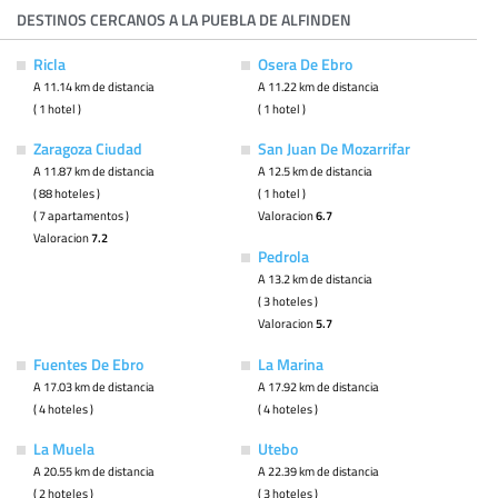
DESTINOS CERCANOS A LA PUEBLA DE ALFINDEN
Ricla
Osera De Ebro
A 11.14 km de distancia
A 11.22 km de distancia
( 1 hotel )
( 1 hotel )
Zaragoza Ciudad
San Juan De Mozarrifar
A 11.87 km de distancia
A 12.5 km de distancia
( 88 hoteles )
( 1 hotel )
( 7 apartamentos )
Valoracion
6.7
Valoracion
7.2
Pedrola
A 13.2 km de distancia
( 3 hoteles )
Valoracion
5.7
Fuentes De Ebro
La Marina
A 17.03 km de distancia
A 17.92 km de distancia
( 4 hoteles )
( 4 hoteles )
La Muela
Utebo
A 20.55 km de distancia
A 22.39 km de distancia
( 2 hoteles )
( 3 hoteles )