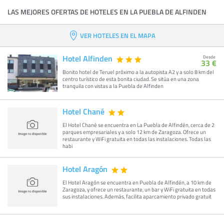
LAS MEJORES OFERTAS DE HOTELES EN LA PUEBLA DE ALFINDEN
VER HOTELES EN EL MAPA
Hotel Alfinden
Desde
33 €
Bonito hotel de Teruel próximo a la autopista A2 y a solo 8 km del
centro turístico de esta bonita ciudad. Se sitúa en una zona
tranquila con vistas a la Puebla de Alfinden
Hotel Chané
El Hotel Chané se encuentra en La Puebla de Alfindén, cerca de 2
parques empresariales y a solo 12 km de Zaragoza. Ofrece un
restaurante y WiFi gratuita en todas las instalaciones. Todas las
habi
Hotel Aragón
El Hotel Aragón se encuentra en Puebla de Alfindén, a 10 km de
Zaragoza, y ofrece un restaurante, un bar y WiFi gratuita en todas
sus instalaciones. Además, facilita aparcamiento privado gratuit