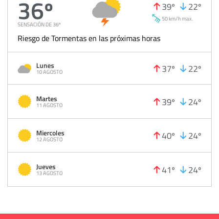
36º
39º
22º
50 km/h max.
SENSACIÓN DE 36º
Riesgo de Tormentas en las próximas horas
Lunes
37º
22º
10 AGOSTO
Martes
39º
24º
11 AGOSTO
Miercoles
40º
24º
12 AGOSTO
Jueves
41º
24º
13 AGOSTO