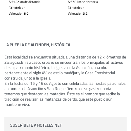
A 51.22 km de distancia
A 67.9 km de distancia
( 3 hoteles )
( 3 hoteles )
Valoracion
8.0
Valoracion
3.2
LA PUEBLA DE ALFINDEN, HISTÓRICA
Esta localidad se encuentra situada a una distancia de 12 kilómetros de
Zaragoza.En su casco urbano se encuentran los principales atractivos
de su patrimonio histórico, La Iglesia de la Asunción, una obra
perteneciente al siglo XVI de estilo mudéjar y la Casa Consistorial
construida junto a la Iglesia.
En la fecha del 15 y 16 de Agosto son celebradas las fiestas patronales
en honor a la Asunción y San Roque.Dentro de su gastronomía
tenemos que destacar las matacías. Éste es el nombre que recibe la
tradición de realizar las matanzas de cerdo, que este pueblo aún
mantiene viva.
SUSCRÍBETE A HOTELES.NET