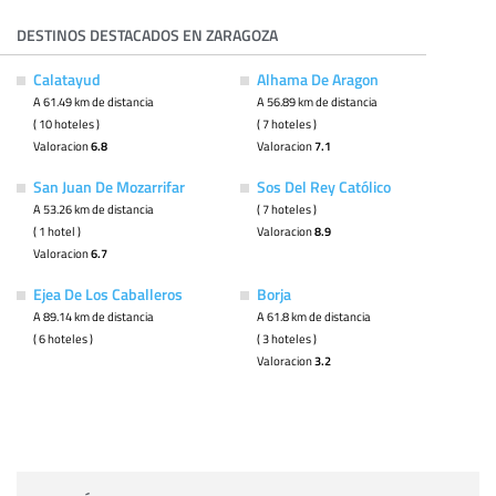
DESTINOS DESTACADOS EN ZARAGOZA
Calatayud
Alhama De Aragon
A 61.49 km de distancia
A 56.89 km de distancia
( 10 hoteles )
( 7 hoteles )
Valoracion
6.8
Valoracion
7.1
San Juan De Mozarrifar
Sos Del Rey Católico
A 53.26 km de distancia
( 7 hoteles )
( 1 hotel )
Valoracion
8.9
Valoracion
6.7
Ejea De Los Caballeros
Borja
A 89.14 km de distancia
A 61.8 km de distancia
( 6 hoteles )
( 3 hoteles )
Valoracion
3.2