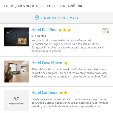
LAS MEJORES OFERTAS DE HOTELES EN CARIÑENA
VER HOTELES EN EL MAPA
Hotel Del Vino
Desde
37 €
8
|
1
opinión
Hotel de 3*, situado entre los famosos viñedos de la
Denominacion de Origen de Cariñena, a tan solo 42 Km de
Zaragoza. El hotel ya ha abierto sus puertas y contara con 42
habitaciones y restauran
Hotel Casa Marzo
El Hotel Casa Marzo está situado en Cariñena, a sólo 30 minutos
en coche de Zaragoza. Ofrece aparcamiento gratuito y conexión
inalámbrica a internet gratuita en todas las zonas públicas. Toda
Hotel Cariñena
Este hotel está situado en el centro de Cariñena, en la provincia
de Aragón, y ofrece habitaciones con aire acondicionado, TV, baño
privado y balcón. Todas las habitaciones disponen de acceso