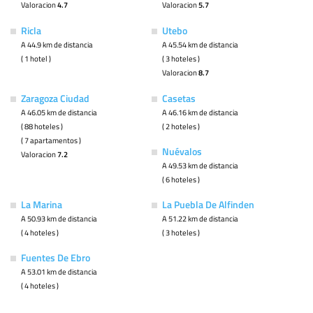
Valoracion
4.7
Valoracion
5.7
Ricla
Utebo
A 44.9 km de distancia
A 45.54 km de distancia
( 1 hotel )
( 3 hoteles )
Valoracion
8.7
Zaragoza Ciudad
Casetas
A 46.05 km de distancia
A 46.16 km de distancia
( 88 hoteles )
( 2 hoteles )
( 7 apartamentos )
Nuévalos
Valoracion
7.2
A 49.53 km de distancia
( 6 hoteles )
La Marina
La Puebla De Alfinden
A 50.93 km de distancia
A 51.22 km de distancia
( 4 hoteles )
( 3 hoteles )
Fuentes De Ebro
A 53.01 km de distancia
( 4 hoteles )