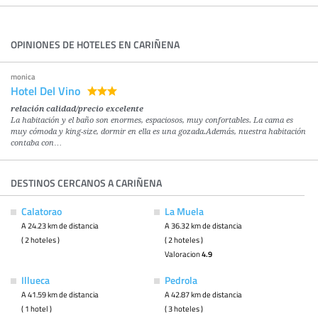
OPINIONES DE HOTELES EN CARIÑENA
monica
Hotel Del Vino
relación calidad/precio excelente
La habitación y el baño son enormes, espaciosos, muy confortables. La cama es
muy cómoda y king-size, dormir en ella es una gozada.Además, nuestra habitación
contaba con…
DESTINOS CERCANOS A CARIÑENA
Calatorao
La Muela
A 24.23 km de distancia
A 36.32 km de distancia
( 2 hoteles )
( 2 hoteles )
Valoracion
4.9
Illueca
Pedrola
A 41.59 km de distancia
A 42.87 km de distancia
( 1 hotel )
( 3 hoteles )