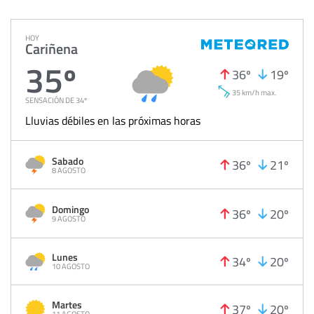
HOY
Cariñena
35º
36º
19º
35 km/h max.
SENSACIÓN DE 34º
Lluvias débiles en las próximas horas
Sabado
36º
21º
8 AGOSTO
Domingo
36º
20º
9 AGOSTO
Lunes
34º
20º
10 AGOSTO
Martes
37º
20º
11 AGOSTO