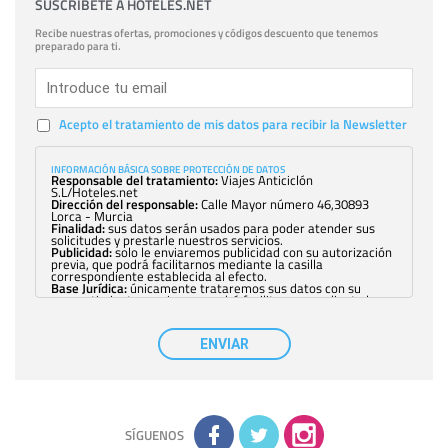
SUSCRÍBETE A HOTELES.NET
Recibe nuestras ofertas, promociones y códigos descuento que tenemos
preparado para ti.
Acepto el tratamiento de mis datos para recibir la Newsletter
INFORMACIÓN BÁSICA SOBRE PROTECCIÓN DE DATOS
Responsable del tratamiento:
Viajes Anticiclón
S.L/Hoteles.net
Dirección del responsable:
Calle Mayor número 46,30893
Lorca - Murcia
Finalidad:
sus datos serán usados para poder atender sus
solicitudes y prestarle nuestros servicios.
Publicidad:
solo le enviaremos publicidad con su autorización
previa, que podrá facilitarnos mediante la casilla
correspondiente establecida al efecto.
Base Jurídica:
únicamente trataremos sus datos con su
consentimiento previo, que podrá facilitarnos mediante la
casilla correspondiente establecida al efecto.
Destinatarios:
con carácter general, sólo el personal de
nuestra entidad que esté debidamente autorizado podrá
ENVIAR
tener conocimiento de la información que le pedimos. No se
comunicarán datos a terceros.
Derechos:
tiene derecho a saber qué información tenemos
sobre usted, corregirla y eliminarla, tal y como se explica en
la información adicional disponible en nuestra página web.
Información complementaria:
Puede consultar la información
adicional y detallada sobre cómo tratamos sus datos en la
política de privacidad
SÍGUENOS