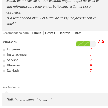
estado en hoteles de 3* que estaban mejor.Lo que necesita es
una reforma,sobre todo en los baños,que están un poco
obsoletos."
"La wifi andaba bien y el buffet de desayuno,acorde con el
hotel."
Recomendado para:
Familia
Fiestas
Empresa
Otros
7.4
VALORACIÓN
Limpieza:
7
Instalaciones:
7
Servicio:
7
Ubicación:
9
Calidad:
7
Por Anónimo
"faltaba una cama, toallas,..."