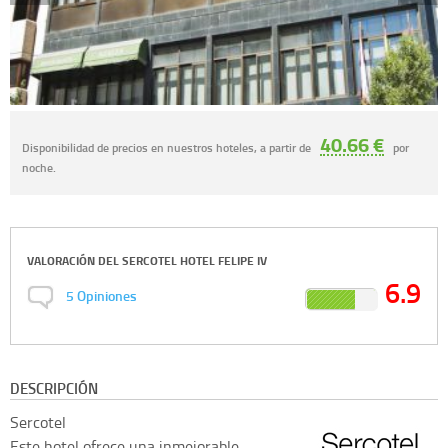
40.66 €
Disponibilidad de precios en nuestros hoteles, a partir de
por
noche.
VALORACIÓN DEL
SERCOTEL HOTEL FELIPE IV
6.9
5
Opiniones
DESCRIPCIÓN
Sercotel
Este hotel ofrece una inmejorable