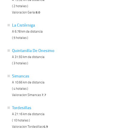
( 2 hoteles )
Valoracion Geria
8.0
La Cistérniga
A 6.78 km de distancia
( 5 hoteles )
Quintanilla De Onesimo
A 31.93 km de distancia
( 3 hoteles )
Simancas
A 10.66 km de distancia
( 4 hoteles )
Valoracion Simancas
7.7
Tordesillas
A 27.16 km de distancia
( 10 hoteles )
Valoracion Tordesillas
6.9