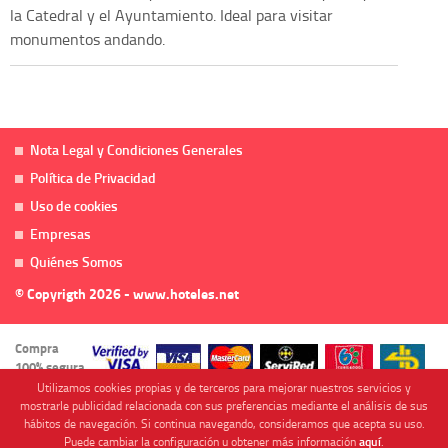
la Catedral y el Ayuntamiento. Ideal para visitar
monumentos andando.
Nota Legal y Condiciones Generales
Política de Privacidad
Uso de cookies
Empresas
Quiénes Somos
© Copyrigth 2026 - www.hoteles.net
Compra
100% segura
Utilizamos cookies propias y de terceros para mejorar nuestros servicios y
mostrarle publicidad relacionada con sus preferencias mediante el análisis de sus
hábitos de navegación. Si continua navegando, consideramos que acepta su uso.
Puede cambiar la configuración u obtener más información
aquí
.