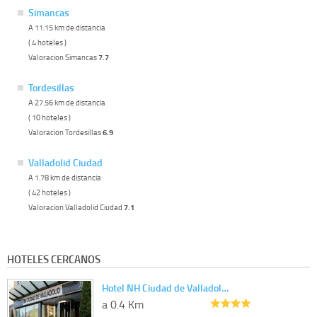
Simancas
A 11.15 km de distancia
( 4 hoteles )
Valoracion Simancas
7.7
Tordesillas
A 27.56 km de distancia
( 10 hoteles )
Valoracion Tordesillas
6.9
Valladolid Ciudad
A 1.78 km de distancia
( 42 hoteles )
Valoracion Valladolid Ciudad
7.1
HOTELES CERCANOS
Hotel NH Ciudad de Valladol…
a 0.4 Km