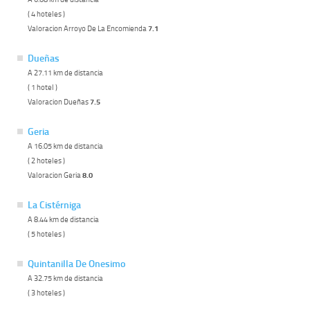
( 4 hoteles )
Valoracion Arroyo De La Encomienda
7.1
Dueñas
A 27.11 km de distancia
( 1 hotel )
Valoracion Dueñas
7.5
Geria
A 16.05 km de distancia
( 2 hoteles )
Valoracion Geria
8.0
La Cistérniga
A 8.44 km de distancia
( 5 hoteles )
Quintanilla De Onesimo
A 32.75 km de distancia
( 3 hoteles )