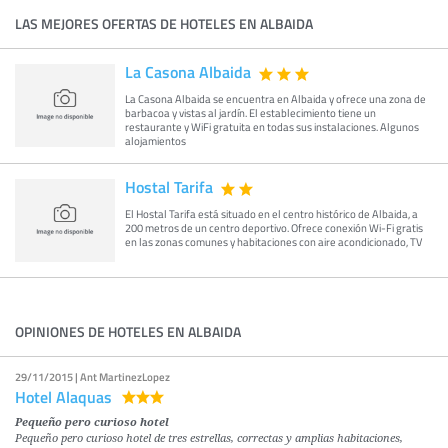
LAS MEJORES OFERTAS DE HOTELES EN ALBAIDA
La Casona Albaida
La Casona Albaida se encuentra en Albaida y ofrece una zona de
barbacoa y vistas al jardín. El establecimiento tiene un
restaurante y WiFi gratuita en todas sus instalaciones. Algunos
alojamientos
Hostal Tarifa
El Hostal Tarifa está situado en el centro histórico de Albaida, a
200 metros de un centro deportivo. Ofrece conexión Wi-Fi gratis
en las zonas comunes y habitaciones con aire acondicionado, TV
OPINIONES DE HOTELES EN ALBAIDA
29/11/2015 | Ant MartinezLopez
Hotel Alaquas
Pequeño pero curioso hotel
Pequeño pero curioso hotel de tres estrellas, correctas y amplias habitaciones,