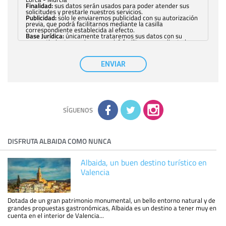
Finalidad:
sus datos serán usados para poder atender sus
solicitudes y prestarle nuestros servicios.
Publicidad:
solo le enviaremos publicidad con su autorización
previa, que podrá facilitarnos mediante la casilla
correspondiente establecida al efecto.
Base Jurídica:
únicamente trataremos sus datos con su
consentimiento previo, que podrá facilitarnos mediante la
casilla correspondiente establecida al efecto.
Destinatarios:
con carácter general, sólo el personal de
nuestra entidad que esté debidamente autorizado podrá
ENVIAR
tener conocimiento de la información que le pedimos. No se
comunicarán datos a terceros.
Derechos:
tiene derecho a saber qué información tenemos
sobre usted, corregirla y eliminarla, tal y como se explica en
la información adicional disponible en nuestra página web.
Información complementaria:
Puede consultar la información
adicional y detallada sobre cómo tratamos sus datos en la
política de privacidad
SÍGUENOS
DISFRUTA ALBAIDA COMO NUNCA
Albaida, un buen destino turístico en
Valencia
Dotada de un gran patrimonio monumental, un bello entorno natural y de
grandes propuestas gastronómicas, Albaida es un destino a tener muy en
cuenta en el interior de Valencia...