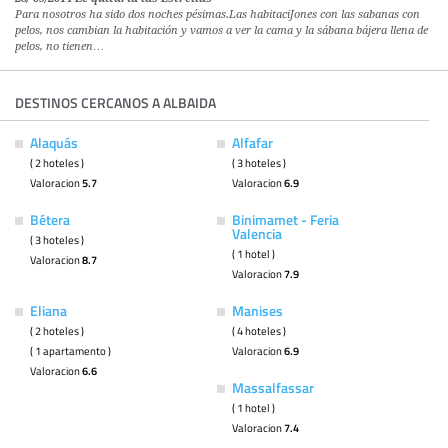
Para nosotros ha sido dos noches pésimas.Las habitaciJones con las sabanas con
pelos, nos cambian la habitación y vamos a ver la cama y la sábana bájera llena de
pelos, no tienen…
DESTINOS CERCANOS A ALBAIDA
Alaquás
Alfafar
( 2 hoteles )
( 3 hoteles )
Valoracion
5.7
Valoracion
6.9
Bétera
Binimamet - Feria
Valencia
( 3 hoteles )
( 1 hotel )
Valoracion
8.7
Valoracion
7.9
Eliana
Manises
( 2 hoteles )
( 4 hoteles )
( 1 apartamento )
Valoracion
6.9
Valoracion
6.6
Massalfassar
( 1 hotel )
Valoracion
7.4