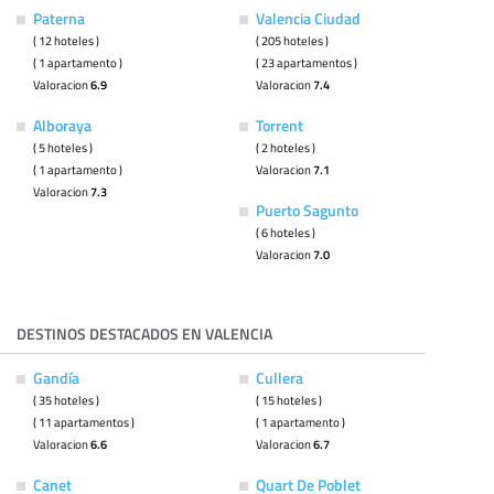
Paterna
Valencia Ciudad
( 12 hoteles )
( 205 hoteles )
( 1 apartamento )
( 23 apartamentos )
Valoracion
6.9
Valoracion
7.4
Alboraya
Torrent
( 5 hoteles )
( 2 hoteles )
( 1 apartamento )
Valoracion
7.1
Valoracion
7.3
Puerto Sagunto
( 6 hoteles )
Valoracion
7.0
DESTINOS DESTACADOS EN VALENCIA
Gandía
Cullera
( 35 hoteles )
( 15 hoteles )
( 11 apartamentos )
( 1 apartamento )
Valoracion
6.6
Valoracion
6.7
Canet
Quart De Poblet