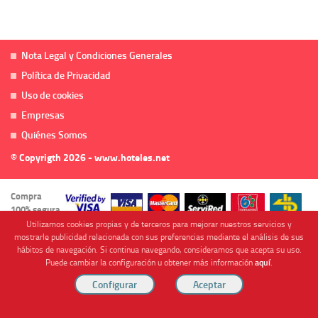
Nota Legal y Condiciones Generales
Política de Privacidad
Uso de cookies
Empresas
Quiénes Somos
© Copyrigth 2026 - www.hoteles.net
Compra
100% segura
Utilizamos cookies propias y de terceros para mejorar nuestros servicios y
mostrarle publicidad relacionada con sus preferencias mediante el análisis de sus
hábitos de navegación. Si continua navegando, consideramos que acepta su uso.
Puede cambiar la configuración u obtener más información
aquí
.
Cofinanciado por
Viajes Anticiclón, S.L. Agencia de Viajes Online - C.I. MU-107-2-25. C/ Mayor nº46 Bajo,