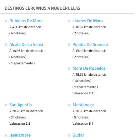
DESTINOS CERCANOS A NOGUERUELAS
Rubielos De Mora
Linares De Mora
A 4.89 km de distancia
A 10.92 km de distancia
( 4 hoteles )
( 2 hoteles )
Alcalá De La Selva
Puebla De Arenoso
A 14.96 km de distancia
A 15.19 km de distancia
( 6 hoteles )
( 2 hoteles )
( 1 apartamento )
Mora De Rubielos
A 18.62 km de distancia
( 10 hoteles )
( 1 apartamento )
Valoracion
7.4
San Agustín
Montanejos
A 20.26 km de distancia
A 20.95 km de distancia
( 2 hoteles )
( 5 hoteles )
Valoracion
2.8
Valoracion
8.1
Javalambre
Gudar