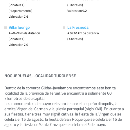
( 2 hoteles )
( 3 hoteles )
( 1 apartamento )
Valoracion
9.2
Valoracion
7.6
Villarluengo
La Fresneda
A 48.49 km de distancia
A 97.64 km de distancia
( 2 hoteles )
( 4 hoteles )
Valoracion
7.0
NOGUERUELAS, LOCALIDAD TUROLENSE
Dentro de la comarca Gúdar-Javalambre encontramos esta bonita
localidad de la provincia de Teruel. Se encuentra a solamente 60
kilómetros de su capital.
Los monumentos de mayor relevancia son: el pequeño dinopolis, la
ermita Virgen del Carmen y la iglesia parroquial (siglo XVII). En cuanto a
sus fiestas, tiene tres muy significativas: la fiesta de la Virgen que se
celebra el 15 de agosto, la fiesta de San Roque que se celebra el 16 de
agosto y la fiesta de Santa Cruz que se celebra el 3 de mayo.