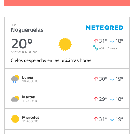
HOY
Nogueruelas
20º
31º
18º
43 km/h max.
SENSACIÓN DE 20º
Cielos despejados en las próximas horas
Lunes
30º
19º
10 AGOSTO
Martes
29º
18º
11 AGOSTO
Miercoles
31º
19º
12 AGOSTO