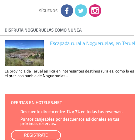
Información complementaria:
Puede consultar la información
adicional y detallada sobre cómo tratamos sus datos en la
política de privacidad
SÍGUENOS
DISFRUTA NOGUERUELAS COMO NUNCA
Escapada rural a Nogueruelas, en Teruel
La provincia de Teruel es rica en interesantes destinos rurales, como lo es
el precioso pueblo de Nogueruelas...
OFERTAS EN HOTELES.NET
Descuento directo entre 1% y 7% en todas tus reservas.
Puntos canjeables por descuentos adicionales en tus
próximas reservas.
REGÍSTRATE