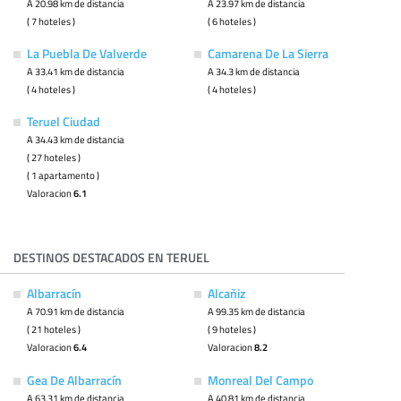
A 20.98 km de distancia
A 23.97 km de distancia
( 7 hoteles )
( 6 hoteles )
La Puebla De Valverde
Camarena De La Sierra
A 33.41 km de distancia
A 34.3 km de distancia
( 4 hoteles )
( 4 hoteles )
Teruel Ciudad
A 34.43 km de distancia
( 27 hoteles )
( 1 apartamento )
Valoracion
6.1
DESTINOS DESTACADOS EN TERUEL
Albarracín
Alcañiz
A 70.91 km de distancia
A 99.35 km de distancia
( 21 hoteles )
( 9 hoteles )
Valoracion
6.4
Valoracion
8.2
Gea De Albarracín
Monreal Del Campo
A 63.31 km de distancia
A 40.81 km de distancia