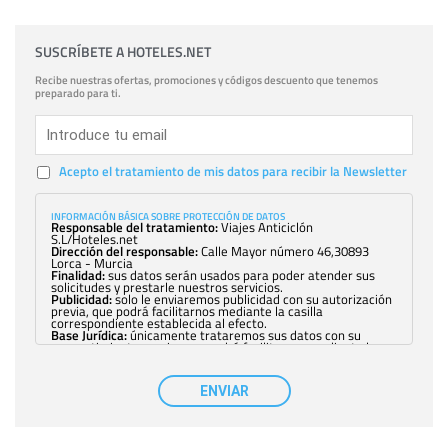
SUSCRÍBETE A HOTELES.NET
Recibe nuestras ofertas, promociones y códigos descuento que tenemos
preparado para ti.
Acepto el tratamiento de mis datos para recibir la Newsletter
INFORMACIÓN BÁSICA SOBRE PROTECCIÓN DE DATOS
Responsable del tratamiento:
Viajes Anticiclón
S.L/Hoteles.net
Dirección del responsable:
Calle Mayor número 46,30893
Lorca - Murcia
Finalidad:
sus datos serán usados para poder atender sus
solicitudes y prestarle nuestros servicios.
Publicidad:
solo le enviaremos publicidad con su autorización
previa, que podrá facilitarnos mediante la casilla
correspondiente establecida al efecto.
Base Jurídica:
únicamente trataremos sus datos con su
consentimiento previo, que podrá facilitarnos mediante la
casilla correspondiente establecida al efecto.
Destinatarios:
con carácter general, sólo el personal de
nuestra entidad que esté debidamente autorizado podrá
ENVIAR
tener conocimiento de la información que le pedimos. No se
comunicarán datos a terceros.
Derechos:
tiene derecho a saber qué información tenemos
sobre usted, corregirla y eliminarla, tal y como se explica en
la información adicional disponible en nuestra página web.