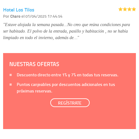
Hotel Los Tilos
Por
Charo
el 01/04/2025 17:44:54
"Estuve alojada la semana pasada...No creo que reúna condiciones para
ser habitado. El polvo de la entrada, pasillo y habitación , no se había
limpiado en todo el invierno, además de…"
NUESTRAS OFERTAS
Descuento directo entre
1%
y
7%
en todas tus reservas.
Puntos canjeables por descuentos adicionales en tus
próximas reservas.
REGÍSTRATE