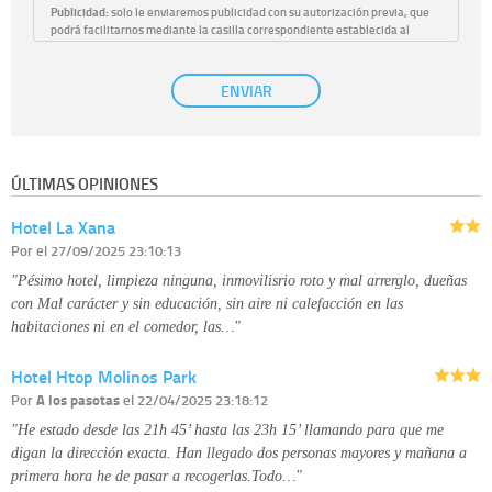
Publicidad:
solo le enviaremos publicidad con su autorización previa, que
podrá facilitarnos mediante la casilla correspondiente establecida al
efecto.
Base Jurídica:
únicamente trataremos sus datos con su consentimiento
ENVIAR
previo, que podrá facilitarnos mediante la casilla correspondiente
establecida al efecto.
Destinatarios:
con carácter general, sólo el personal de nuestra entidad
que esté debidamente autorizado podrá tener conocimiento de la
información que le pedimos. No se comunicarán datos a terceros.
ÚLTIMAS OPINIONES
Derechos:
tiene derecho a saber qué información tenemos sobre usted,
corregirla y eliminarla, tal y como se explica en la información adicional
Hotel La Xana
disponible en nuestra página web.
Información complementaria:
Puede consultar la información adicional y
Por
el 27/09/2025 23:10:13
detallada sobre cómo tratamos sus datos en la
política de privacidad
"Pésimo hotel, limpieza ninguna, inmovilisrio roto y mal arrerglo, dueñas
con Mal carácter y sin educación, sin aire ni calefacción en las
habitaciones ni en el comedor, las…"
Hotel Htop Molinos Park
Por
A los pasotas
el 22/04/2025 23:18:12
"He estado desde las 21h 45’ hasta las 23h 15’ llamando para que me
digan la dirección exacta. Han llegado dos personas mayores y mañana a
primera hora he de pasar a recogerlas.Todo…"