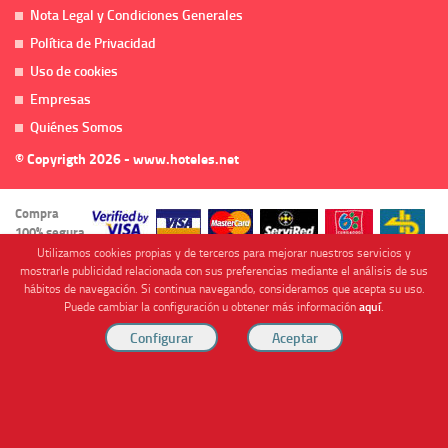
Nota Legal y Condiciones Generales
Política de Privacidad
Uso de cookies
Empresas
Quiénes Somos
© Copyrigth 2026 - www.hoteles.net
Compra
100% segura
Utilizamos cookies propias y de terceros para mejorar nuestros servicios y
mostrarle publicidad relacionada con sus preferencias mediante el análisis de sus
hábitos de navegación. Si continua navegando, consideramos que acepta su uso.
Puede cambiar la configuración u obtener más información
aquí
.
Cofinanciado por
Viajes Anticiclón, S.L. Agencia de Viajes Online - C.I. MU-107-2-25. C/ Mayor nº46 Bajo,
CP: 30893, Almendricos (Murcia, Spain).