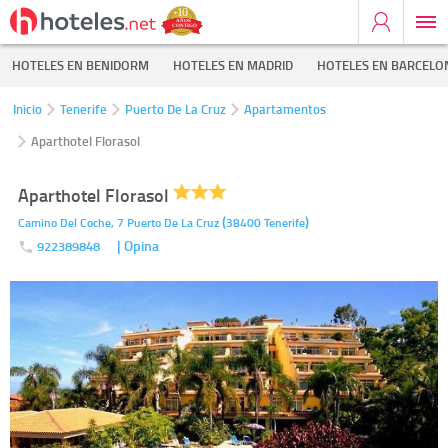
HOTELES EN BENIDORM
HOTELES EN MADRID
HOTELES EN BARCELO
Inicio
Tenerife
Puerto De La Cruz
Apartamentos
Aparthotel Florasol
Aparthotel Florasol
(
)
Camino Del Coche, 7
Puerto De La Cruz
38400
Tenerife
| Opina
922389848