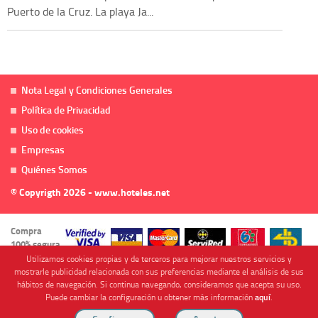
Puerto de la Cruz. La playa Ja...
Nota Legal y Condiciones Generales
Política de Privacidad
Uso de cookies
Empresas
Quiénes Somos
© Copyrigth 2026 - www.hoteles.net
Compra
100% segura
Utilizamos cookies propias y de terceros para mejorar nuestros servicios y
mostrarle publicidad relacionada con sus preferencias mediante el análisis de sus
hábitos de navegación. Si continua navegando, consideramos que acepta su uso.
Puede cambiar la configuración u obtener más información
aquí
.
Cofinanciado por