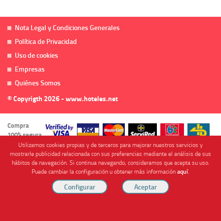
Nota Legal y Condiciones Generales
Política de Privacidad
Uso de cookies
Empresas
Quiénes Somos
© Copyrigth 2026 - www.hoteles.net
Compra
100% segura
Utilizamos cookies propias y de terceros para mejorar nuestros servicios y
mostrarle publicidad relacionada con sus preferencias mediante el análisis de sus
hábitos de navegación. Si continua navegando, consideramos que acepta su uso.
Puede cambiar la configuración u obtener más información
aquí
.
Cofinanciado por
Viajes Anticiclón, S.L. Agencia de Viajes Online - C.I. MU-107-2-25. C/ Mayor nº46 Bajo,
CP: 30893, Almendricos (Murcia, Spain).