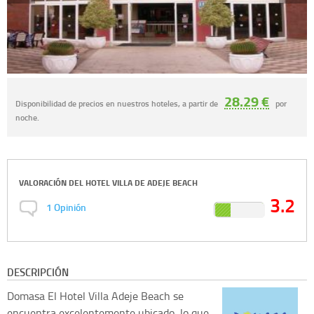
28.29 €
Disponibilidad de precios en nuestros hoteles, a partir de
por
noche.
VALORACIÓN DEL
HOTEL VILLA DE ADEJE BEACH
3.2
1
Opinión
DESCRIPCIÓN
Domasa
El Hotel Villa Adeje Beach se
encuentra excelentemente ubicado, lo que