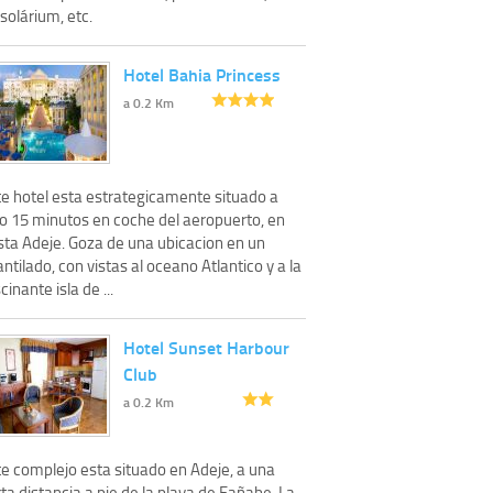
solárium, etc.
Hotel Bahia Princess
a 0.2 Km
te hotel esta estrategicamente situado a
lo 15 minutos en coche del aeropuerto, en
sta Adeje. Goza de una ubicacion en un
ntilado, con vistas al oceano Atlantico y a la
cinante isla de ...
Hotel Sunset Harbour
Club
a 0.2 Km
te complejo esta situado en Adeje, a una
ta distancia a pie de la playa de Fañabe. La