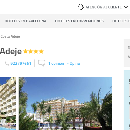
ATENCIÓN AL CLIENTE
HOTELES EN BARCELONA
HOTELES EN TORREMOLINOS
HOTELES E
 Costa Adeje
 Adeje
D
h
922797661
1 opinión
-
Opina