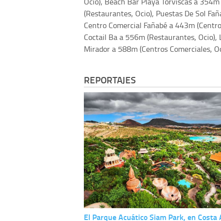
Ocio), Beach Bar Playa Torviscas a 354m
(Restaurantes, Ocio), Puestas De Sol Faña
Centro Comercial Fañabé a 443m (Centro
Coctail Ba a 556m (Restaurantes, Ocio), 
Mirador a 588m (Centros Comerciales, Oc
REPORTAJES
El Parque Acuático Siam Park, en Costa 