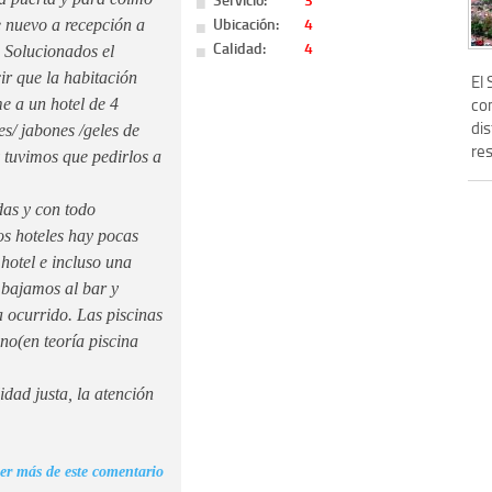
Ubicación:
4
e nuevo a recepción a
Calidad:
4
. Solucionados el
ir que la habitación
El
co
e a un hotel de 4
di
tes/ jabones /geles de
res
y tuvimos que pedirlos a
as y con todo
s hoteles hay pocas
hotel e incluso una
 bajamos al bar y
a ocurrido. Las piscinas
no(en teoría piscina
dad justa, la atención
er más de este comentario