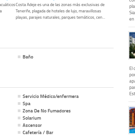
acuáticos
Costa Adeje es una de las zonas más exclusivas de
pla
a
Tenerife, plagada de hoteles de lujo, maravillosas
Si
playas, parajes naturales, parques temáticos, cen...
en 
Baño
El
pon
ap
pa
Est
Servicio Médico/enfermera
Spa
Zona De No Fumadores
Solarium
Ascensor
Cafetería / Bar