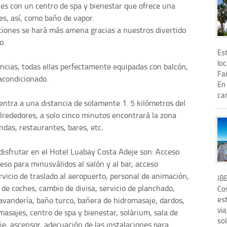
es con un centro de spa y bienestar que ofrece una
s, así, como baño de vapor.
ciones se hará más amena gracias a nuestros divertido
o.
Es
loc
ancias, todas ellas perfectamente equipadas con balcón,
Fa
 acondicionado.
En
ca
ntra a una distancia de solamente 1. 5 kilómetros del
lrededores, a solo cinco minutos encontrará la zona
das, restaurantes, bares, etc.
isfrutar en el Hotel Luabay Costa Adeje son: Acceso
eso para minusválidos al salón y al bar, acceso
rvicio de traslado al aeropuerto, personal de animación,
IB
r de coches, cambio de divisa, servicio de planchado,
Co
est
 lavandería, baño turco, bañera de hidromasaje, dardos,
via
, masajes, centro de spa y bienestar, solárium, sala de
sol
je, ascensor, adecuación de las instalaciones para