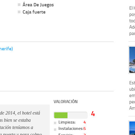
Área De Juegos
El 
Caja fuerte
po
to
Ad
par
nerife)
Es
ubi
em
VALORACIÓN
peq
Ame
4
de 2014, el hotel está
s bien se estaba
Limpieza:
4
itación teníamos a
Instalaciones:
5
Servicio:
3
la puerta y para colmo