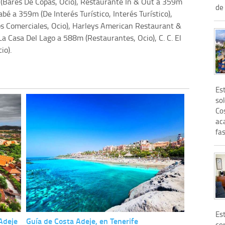
 (Bares De Copas, Ocio), Restaurante In & Out a 359m
de 
bé a 359m (De Interés Turístico, Interés Turístico),
s Comerciales, Ocio), Harleys American Restaurant &
La Casa Del Lago a 588m (Restaurantes, Ocio), C. C. El
io).
Es
so
Co
aca
fas
Es
Adeje
Guía de Costa Adeje, en Tenerife
cor