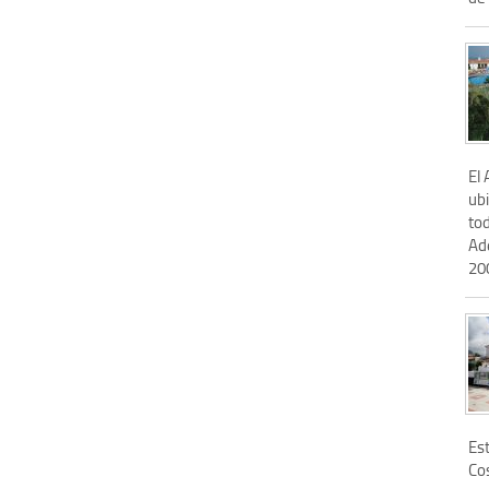
El
ub
tod
Ad
200
Es
Cos