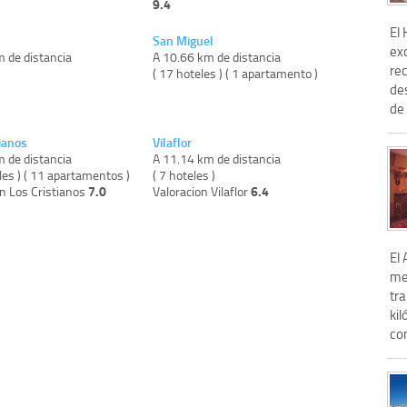
9.4
El 
San Miguel
ex
m de distancia
A 10.66 km de distancia
re
)
( 17 hoteles ) ( 1 apartamento )
de
de 
ianos
Vilaflor
m de distancia
A 11.14 km de distancia
les ) ( 11 apartamentos )
( 7 hoteles )
7.0
6.4
on Los Cristianos
Valoracion Vilaflor
El
me
tr
ki
con