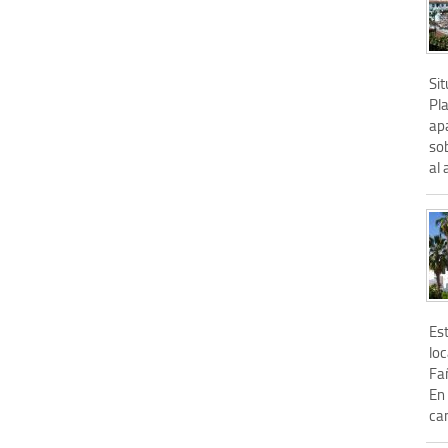
Si
Pl
apa
so
al 
Es
loc
Fa
En
ca