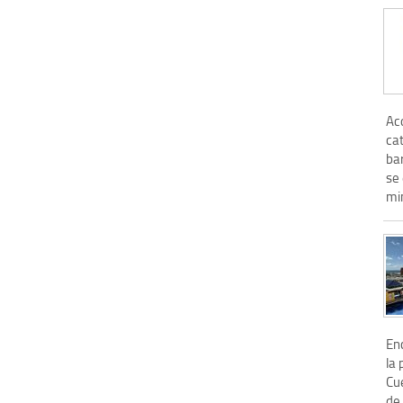
Ac
cat
bar
se
mi
En
la 
Cue
de 