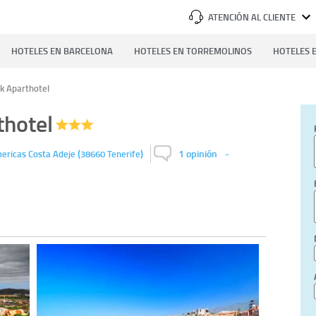
ATENCIÓN AL CLIENTE
HOTELES EN BARCELONA
HOTELES EN TORREMOLINOS
HOTELES E
k Aparthotel
thotel
(
)
1 opinión
-
mericas
Costa Adeje
38660
Tenerife