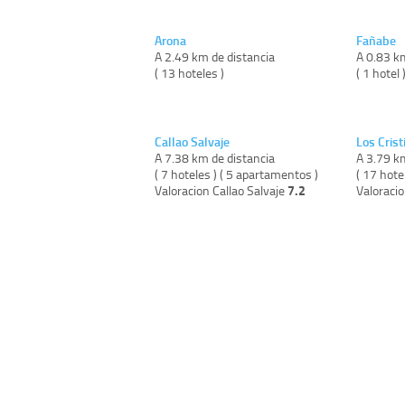
Arona
Fañabe
A 2.49 km de distancia
A 0.83 k
( 13 hoteles )
( 1 hotel 
Callao Salvaje
Los Crist
A 7.38 km de distancia
A 3.79 k
( 7 hoteles ) ( 5 apartamentos )
( 17 hote
7.2
Valoracion Callao Salvaje
Valoraci