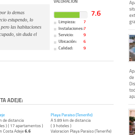
VALORACIÓN
Ap
si
7.6
 por lo demas
ext
ecio estupendo, lo
Limpieza:
7
gra
 pero las habitaciones
Instalaciones:
7
Servicio:
9
ocupado, sin duda el
Ubicación:
6
Calidad:
9
Apa
de 
Di
to
ap
TA ADEJE:
eje
Playa Paraiso (Tenerife)
m de distancia
A 5.89 km de distancia
les ) ( 17 apartamentos )
( 3 hoteles )
6.6
on Costa Adeje
Valoracion Playa Paraiso (Tenerife)