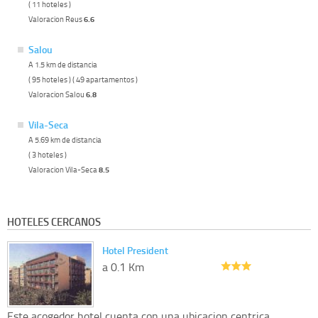
( 11 hoteles )
Valoracion Reus
6.6
Salou
A 1.5 km de distancia
( 95 hoteles ) ( 49 apartamentos )
Valoracion Salou
6.8
Vila-Seca
A 5.69 km de distancia
( 3 hoteles )
Valoracion Vila-Seca
8.5
HOTELES CERCANOS
Hotel President
a 0.1 Km
Este acogedor hotel cuenta con una ubicacion centrica