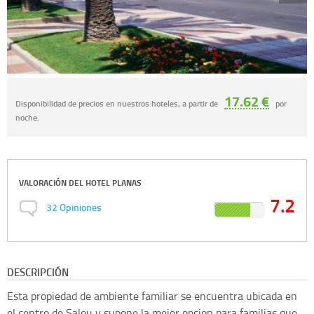
17.62 €
Disponibilidad de precios en nuestros hoteles, a partir de
por
noche.
VALORACIÓN DEL
HOTEL PLANAS
7.2
32
Opiniones
DESCRIPCIÓN
Esta propiedad de ambiente familiar se encuentra ubicada en
el centro de Salou y supone la mejor opcion para familias que