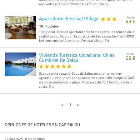
encuentra a tan solo 200 m del centro tur&iacu
Apartahotel Festival Village
Desde
43 €
10
|
1
opinión
Tradicional Hotel de Apartamentos de tres estrellas situado en la
ciudad de Cap Salou, en la provincia de Tarragona. En el año 2000
fué construido el Aparthotel Festival Village. Est
Vivienda Turística Vacacional Villas
Desde
25 €
Cumbres De Salou
Situada en la zona del Cabo de Salou, en un entorno muy
agradable y tranquilo, con zonas verdes, cerca del Campo de Golf
y a pocos metros de la playa. Muy cerca de Port Aventura y de la
costa. El a
1
OPINIONES DE HOTELES EN CAP SALOU
22/04/2025 | A los pasotas