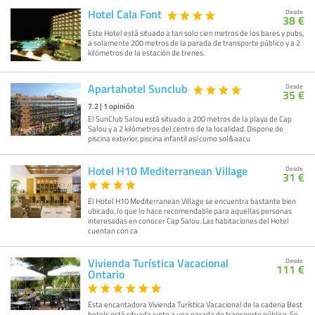
Hotel Cala Font
Desde
38 €
Este Hotel está situado a tan solo cien metros de los bares y pubs,
a solamente 200 metros de la parada de transporte público y a 2
kilómetros de la estación de trenes.
Apartahotel Sunclub
Desde
35 €
7.2
|
1
opinión
El SunClub Salou está situado a 200 metros de la playa de Cap
Salou y a 2 kilómetros del centro de la localidad. Dispone de
piscina exterior, piscina infantil así como sol&aacu
Hotel H10 Mediterranean Village
Desde
31 €
El Hotel H10 Mediterranean Village se encuentra bastante bien
ubicado, lo que lo hace recomendable para aquellas personas
interesadas en conocer Cap Salou. Las habitaciones del Hotel
cuentan con ca
Vivienda Turística Vacacional
Desde
111 €
Ontario
Esta encantadora Vivienda Turística Vacacional de la cadena Best
hotels está situada junto a una parada de transporte público. Se