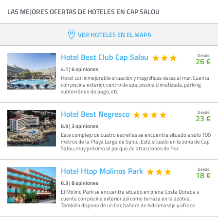
LAS MEJORES OFERTAS DE HOTELES EN CAP SALOU
VER HOTELES EN EL MAPA
Hotel Best Club Cap Salou
Desde
26 €
4.1
|
6
opiniones
Hotel con inmejorable situación y magníficas vistas al mar. Cuenta
con piscina exterior, centro de spa, piscina climatizada, parking
subterráneo de pago, etc
Hotel Best Negresco
Desde
23 €
6.9
|
3
opiniones
Este complejo de cuatro estrellas se encuentra situado a solo 100
metros de la Playa Larga de Salou. Está situado en la zona de Cap
Salou, muy próximo al parque de atracciones de Por
Hotel Htop Molinos Park
Desde
18 €
6.3
|
8
opiniones
El Molino Park se encuentra situado en plena Costa Dorada y
cuenta con piscina exterior así como terraza en la azotea.
También dispone de un bar, bañera de hidromasaje y ofrece