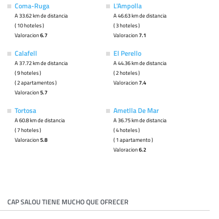
Coma-Ruga
L'Ampolla
A 33.62 km de distancia
A 46.63 km de distancia
( 10 hoteles )
( 3 hoteles )
Valoracion
6.7
Valoracion
7.1
Calafell
El Perello
A 37.72 km de distancia
A 44.36 km de distancia
( 9 hoteles )
( 2 hoteles )
( 2 apartamentos )
Valoracion
7.4
Valoracion
5.7
Tortosa
Ametlla De Mar
A 60.8 km de distancia
A 36.75 km de distancia
( 7 hoteles )
( 4 hoteles )
Valoracion
5.8
( 1 apartamento )
Valoracion
6.2
CAP SALOU TIENE MUCHO QUE OFRECER