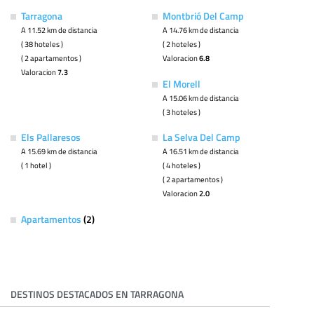
Tarragona
Montbrió Del Camp
A 11.52 km de distancia
A 14.76 km de distancia
( 38 hoteles )
( 2 hoteles )
( 2 apartamentos )
Valoracion
6.8
Valoracion
7.3
El Morell
A 15.06 km de distancia
( 3 hoteles )
Els Pallaresos
La Selva Del Camp
A 15.69 km de distancia
A 16.51 km de distancia
( 1 hotel )
( 4 hoteles )
( 2 apartamentos )
Valoracion
2.0
Apartamentos
(2)
DESTINOS DESTACADOS EN TARRAGONA