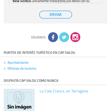
Base Jurídica:
únicamente trataremos sus datos con su
consentimiento previo, que podrá facilitarnos mediante la
casilla correspondiente establecida al efecto.
Destinatarios:
con carácter general, sólo el personal de
nuestra entidad que esté debidamente autorizado podrá
ENVIAR
tener conocimiento de la información que le pedimos. No se
comunicarán datos a terceros.
Derechos:
tiene derecho a saber qué información tenemos
sobre usted, corregirla y eliminarla, tal y como se explica en
la información adicional disponible en nuestra página web.
Información complementaria:
Puede consultar la información
adicional y detallada sobre cómo tratamos sus datos en la
política de privacidad
SÍGUENOS
PUNTOS DE INTERÉS TURÍSTICO EN CAP SALOU
Ayuntamiento
Oficinas de turismo
DISFRUTA CAP SALOU COMO NUNCA
La Cala Crancs, en Tarragona