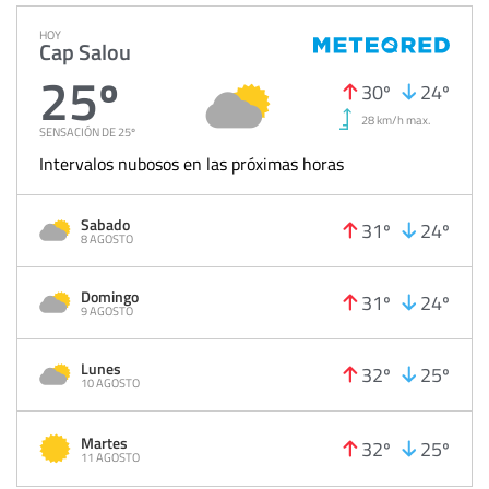
HOY
Cap Salou
25º
30º
24º
28 km/h max.
SENSACIÓN DE 25º
Intervalos nubosos en las próximas horas
Sabado
31º
24º
8 AGOSTO
Domingo
31º
24º
9 AGOSTO
Lunes
32º
25º
10 AGOSTO
Martes
32º
25º
11 AGOSTO