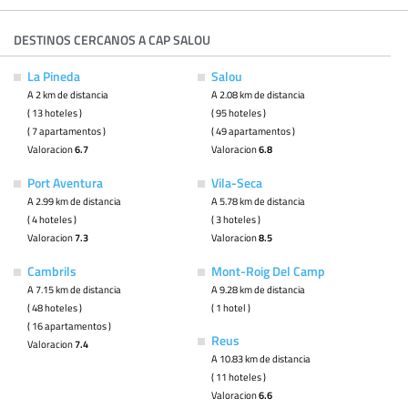
DESTINOS CERCANOS A CAP SALOU
La Pineda
Salou
A 2 km de distancia
A 2.08 km de distancia
( 13 hoteles )
( 95 hoteles )
( 7 apartamentos )
( 49 apartamentos )
Valoracion
6.7
Valoracion
6.8
Port Aventura
Vila-Seca
A 2.99 km de distancia
A 5.78 km de distancia
( 4 hoteles )
( 3 hoteles )
Valoracion
7.3
Valoracion
8.5
Cambrils
Mont-Roig Del Camp
A 7.15 km de distancia
A 9.28 km de distancia
( 48 hoteles )
( 1 hotel )
( 16 apartamentos )
Reus
Valoracion
7.4
A 10.83 km de distancia
( 11 hoteles )
Valoracion
6.6