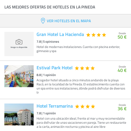
LAS MEJORES OFERTAS DE HOTELES EN LA PINEDA
VER HOTELES EN EL MAPA
Gran Hotel La Hacienda
Desde
50 €
7.8
|
5
opiniones
Hotel de modernas instalaciones. Cuenta con piscina exterior,
gimnasio y spa
Estival Park Hotel
Desde
40 €
8.8
|
1
opinión
Acogedor hotel situado a cinco minutos andando de la playa
Racó, en la localidad de la Pineda. El establecimiento cuenta con
un spa entre sus instalaciones, dónde podrá disfrutar de diversos
tr
Hotel Terramarina
Desde
36 €
7.8
|
1
opinión
Hotel con una ubicación ideal, frente al mar y muy recomendable
para disfrutar de unas vacaciones en pareja. Tiene un restaurante
a la carta, animación nocturna y piscina al aire libre