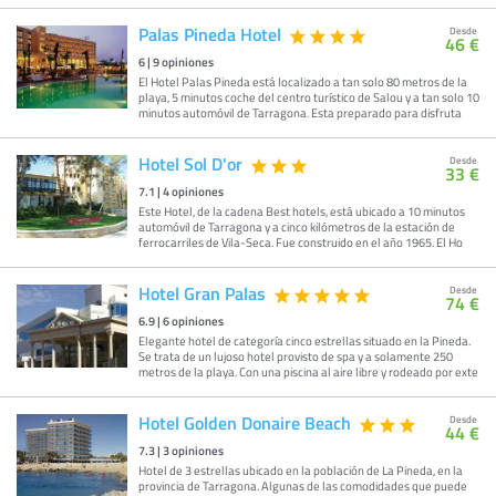
Palas Pineda Hotel
Desde
46 €
6
|
9
opiniones
El Hotel Palas Pineda está localizado a tan solo 80 metros de la
playa, 5 minutos coche del centro turístico de Salou y a tan solo 10
minutos automóvil de Tarragona. Esta preparado para disfruta
Hotel Sol D'or
Desde
33 €
7.1
|
4
opiniones
Este Hotel, de la cadena Best hotels, está ubicado a 10 minutos
automóvil de Tarragona y a cinco kilómetros de la estación de
ferrocarriles de Vila-Seca. Fue construido en el año 1965. El Ho
Hotel Gran Palas
Desde
74 €
6.9
|
6
opiniones
Elegante hotel de categoría cinco estrellas situado en la Pineda.
Se trata de un lujoso hotel provisto de spa y a solamente 250
metros de la playa. Con una piscina al aire libre y rodeado por exte
Hotel Golden Donaire Beach
Desde
44 €
7.3
|
3
opiniones
Hotel de 3 estrellas ubicado en la población de La Pineda, en la
provincia de Tarragona. Algunas de las comodidades que puede