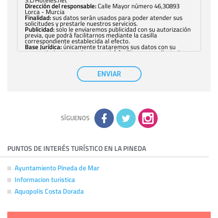
Dirección del responsable:
Calle Mayor número 46,30893
Lorca - Murcia
Finalidad:
sus datos serán usados para poder atender sus
solicitudes y prestarle nuestros servicios.
Publicidad:
solo le enviaremos publicidad con su autorización
previa, que podrá facilitarnos mediante la casilla
correspondiente establecida al efecto.
Base Jurídica:
únicamente trataremos sus datos con su
consentimiento previo, que podrá facilitarnos mediante la
casilla correspondiente establecida al efecto.
Destinatarios:
con carácter general, sólo el personal de
nuestra entidad que esté debidamente autorizado podrá
ENVIAR
tener conocimiento de la información que le pedimos. No se
comunicarán datos a terceros.
Derechos:
tiene derecho a saber qué información tenemos
sobre usted, corregirla y eliminarla, tal y como se explica en
la información adicional disponible en nuestra página web.
Información complementaria:
Puede consultar la información
adicional y detallada sobre cómo tratamos sus datos en la
política de privacidad
SÍGUENOS
PUNTOS DE INTERÉS TURÍSTICO EN LA PINEDA
Ayuntamiento Pineda de Mar
Informacion turistica
Aquopolis Costa Dorada