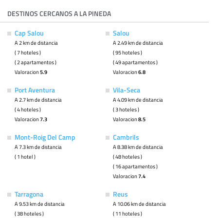
DESTINOS CERCANOS A LA PINEDA
Cap Salou
Salou
A 2 km de distancia
A 2.49 km de distancia
( 7 hoteles )
( 95 hoteles )
( 2 apartamentos )
( 49 apartamentos )
Valoracion
5.9
Valoracion
6.8
Port Aventura
Vila-Seca
A 2.7 km de distancia
A 4.09 km de distancia
( 4 hoteles )
( 3 hoteles )
Valoracion
7.3
Valoracion
8.5
Mont-Roig Del Camp
Cambrils
A 7.3 km de distancia
A 8.38 km de distancia
( 1 hotel )
( 48 hoteles )
( 16 apartamentos )
Valoracion
7.4
Tarragona
Reus
A 9.53 km de distancia
A 10.06 km de distancia
( 38 hoteles )
( 11 hoteles )