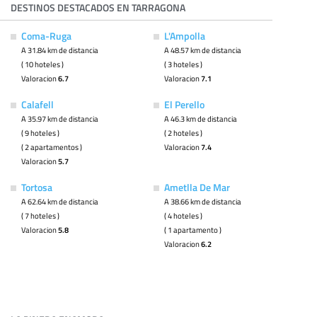
DESTINOS DESTACADOS EN TARRAGONA
Coma-Ruga
L'Ampolla
A 31.84 km de distancia
A 48.57 km de distancia
( 10 hoteles )
( 3 hoteles )
Valoracion
6.7
Valoracion
7.1
Calafell
El Perello
A 35.97 km de distancia
A 46.3 km de distancia
( 9 hoteles )
( 2 hoteles )
( 2 apartamentos )
Valoracion
7.4
Valoracion
5.7
Tortosa
Ametlla De Mar
A 62.64 km de distancia
A 38.66 km de distancia
( 7 hoteles )
( 4 hoteles )
Valoracion
5.8
( 1 apartamento )
Valoracion
6.2