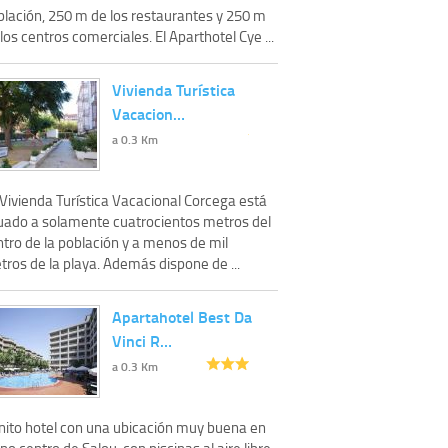
blación, 250 m de los restaurantes y 250 m
los centros comerciales. El Aparthotel Cye ...
Vivienda Turística
Vacacion…
a 0.3 Km
 Vivienda Turística Vacacional Corcega está
tuado a solamente cuatrocientos metros del
tro de la población y a menos de mil
ros de la playa. Además dispone de ...
Apartahotel Best Da
Vinci R…
a 0.3 Km
nito hotel con una ubicación muy buena en
no centro de Salou, con piscinas al aire libre