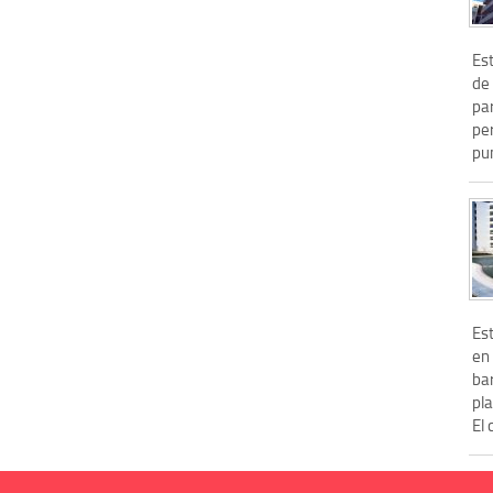
Es
de
pa
pe
pun
Es
en
ba
pl
El 