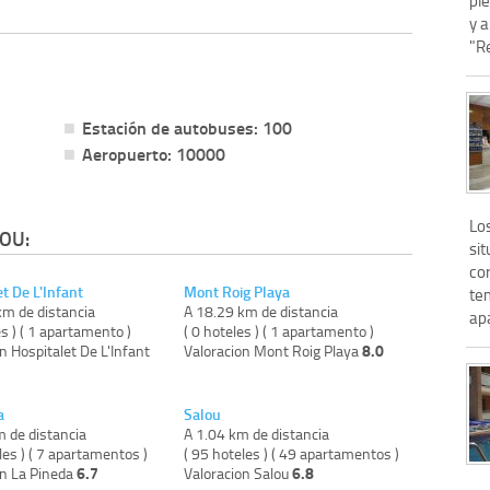
y a
"R
Estación de autobuses: 100
Aeropuerto: 10000
Lo
OU:
sit
cor
t De L'Infant
Mont Roig Playa
te
km de distancia
A 18.29 km de distancia
ap
es ) ( 1 apartamento )
( 0 hoteles ) ( 1 apartamento )
8.0
n Hospitalet De L'Infant
Valoracion Mont Roig Playa
a
Salou
m de distancia
A 1.04 km de distancia
les ) ( 7 apartamentos )
( 95 hoteles ) ( 49 apartamentos )
6.7
6.8
on La Pineda
Valoracion Salou