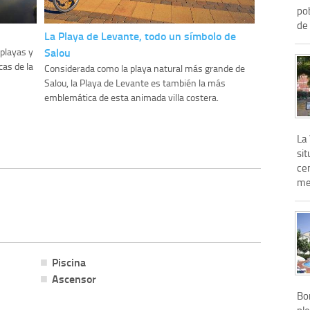
po
de 
La Playa de Levante, todo un símbolo de
Salou
 playas y
cas de la
Considerada como la playa natural más grande de
Salou, la Playa de Levante es también la más
emblemática de esta animada villa costera.
La
si
cen
met
Piscina
Ascensor
Bo
ple