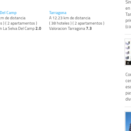
Si
en 
 Del Camp
Tarragona
Tar
km de distancia
A 12.23 km de distancia
pri
es ) ( 2 apartamentos )
( 38 hoteles ) ( 2 apartamentos )
(co
2.0
7.3
on La Selva Del Camp
Valoracion Tarragona
Co
cen
es
pas
div