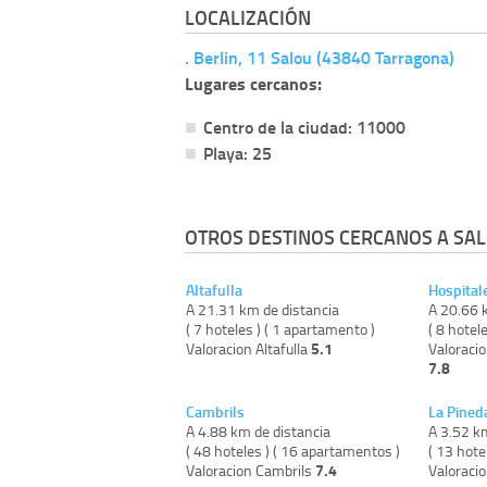
LOCALIZACIÓN
. Berlin, 11 Salou (43840 Tarragona)
Lugares cercanos:
Centro de la ciudad: 11000
Playa: 25
OTROS DESTINOS CERCANOS A SAL
Altafulla
Hospitale
A 21.31 km de distancia
A 20.66 
( 7 hoteles ) ( 1 apartamento )
( 8 hotel
5.1
Valoracion Altafulla
Valoracio
7.8
Cambrils
La Pined
A 4.88 km de distancia
A 3.52 k
( 48 hoteles ) ( 16 apartamentos )
( 13 hote
7.4
Valoracion Cambrils
Valoraci