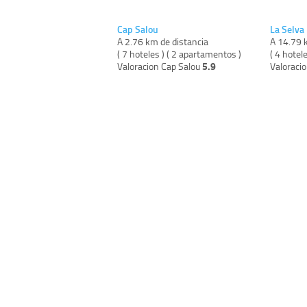
Cap Salou
La Selva
A 2.76 km de distancia
A 14.79 
( 7 hoteles ) ( 2 apartamentos )
( 4 hotel
5.9
Valoracion Cap Salou
Valoraci