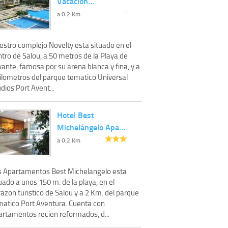
Vacacion…
a 0.2 Km
estro complejo Novelty esta situado en el
tro de Salou, a 50 metros de la Playa de
ante, famosa por su arena blanca y fina, y a
kilometros del parque tematico Universal
dios Port Avent...
Hotel Best
Michelángelo Apa…
a 0.2 Km
s Apartamentos Best Michelangelo esta
uado a unos 150 m. de la playa, en el
azon turistico de Salou y a 2 Km. del parque
matico Port Aventura. Cuenta con
artamentos recien reformados, d...