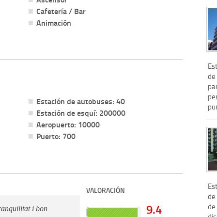
Cafetería / Bar
Animación
Es
de
pa
pe
Estación de autobuses: 40
pun
Estación de esquí: 200000
Aeropuerto: 10000
Puerto: 700
Es
VALORACIÓN
de
9.4
de
anquilitat i bon
dis