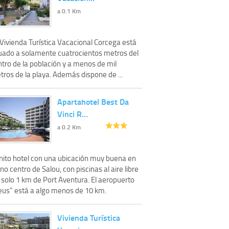
a 0.1 Km
 Vivienda Turística Vacacional Corcega está
tuado a solamente cuatrocientos metros del
tro de la población y a menos de mil
ros de la playa. Además dispone de ...
Apartahotel Best Da
Vinci R…
a 0.2 Km
nito hotel con una ubicación muy buena en
no centro de Salou, con piscinas al aire libre
 solo 1 km de Port Aventura. El aeropuerto
eus" está a algo menos de 10 km.
Vivienda Turística