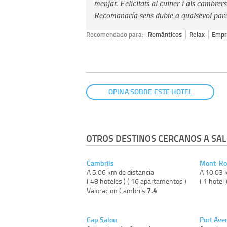
menjar. Felicitats al cuiner i als cambrer
Recomanaría sens dubte a qualsevol pare
Recomendado para:
Románticos
Relax
Empr
OPINA SOBRE ESTE HOTEL
OTROS DESTINOS CERCANOS A SAL
Cambrils
Mont-Ro
A 5.06 km de distancia
A 10.03 
( 48 hoteles ) ( 16 apartamentos )
( 1 hotel 
7.4
Valoracion Cambrils
Cap Salou
Port Ave