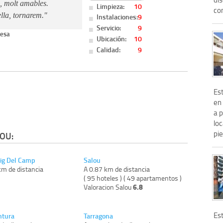
s, molt amables.
Limpieza:
10
com
lla, tornarem."
Instalaciones:
9
Servicio:
9
esa
Ubicación:
10
Calidad:
9
Es
en 
a p
lo
pie
OU:
ig Del Camp
Salou
km de distancia
A 0.87 km de distancia
)
( 95 hoteles ) ( 49 apartamentos )
6.8
Valoracion Salou
Est
ntura
Tarragona