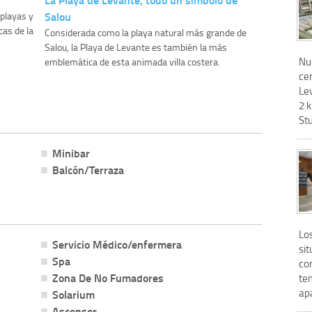
Salou
 playas y
cas de la
Considerada como la playa natural más grande de
Salou, la Playa de Levante es también la más
Nu
emblemática de esta animada villa costera.
cen
Lev
2 
Stu
Minibar
Balcón/Terraza
Lo
Servicio Médico/enfermera
sit
Spa
cor
Zona De No Fumadores
te
ap
Solarium
Ascensor