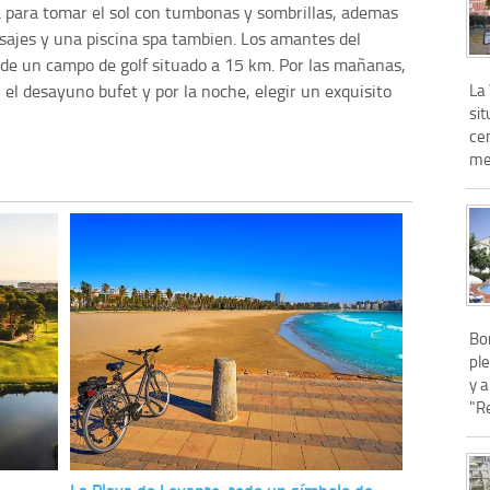
za para tomar el sol con tumbonas y sombrillas, ademas
sajes y una piscina spa tambien. Los amantes del
 de un campo de golf situado a 15 km. Por las mañanas,
La
 el desayuno bufet y por la noche, elegir un exquisito
si
cen
met
Bo
ple
y a
"R
La Playa de Levante, todo un símbolo de