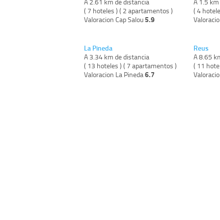
A 2.61 km de distancia
A 1.5 km 
( 7 hoteles ) ( 2 apartamentos )
( 4 hotele
5.9
Valoracion Cap Salou
Valoraci
La Pineda
Reus
A 3.34 km de distancia
A 8.65 k
( 13 hoteles ) ( 7 apartamentos )
( 11 hote
6.7
Valoracion La Pineda
Valoraci