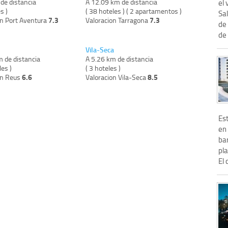
de distancia
A 12.09 km de distancia
el 
s )
( 38 hoteles ) ( 2 apartamentos )
Sal
7.3
7.3
on Port Aventura
Valoracion Tarragona
de 
de 
Vila-Seca
m de distancia
A 5.26 km de distancia
les )
( 3 hoteles )
6.6
8.5
on Reus
Valoracion Vila-Seca
Es
en
ba
pl
El 