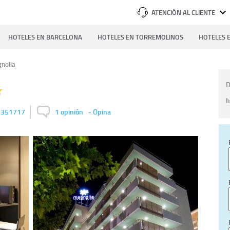
ATENCIÓN AL CLIENTE
HOTELES EN BARCELONA
HOTELES EN TORREMOLINOS
HOTELES E
nolia
D
h
351717
1 opinión
-
Opina