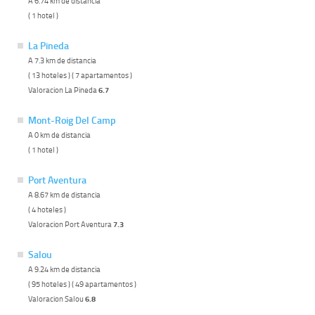
A 6.74 km de distancia
( 1 hotel )
La Pineda
A 7.3 km de distancia
( 13 hoteles ) ( 7 apartamentos )
Valoracion La Pineda
6.7
Mont-Roig Del Camp
A 0 km de distancia
( 1 hotel )
Port Aventura
A 8.67 km de distancia
( 4 hoteles )
Valoracion Port Aventura
7.3
Salou
A 9.24 km de distancia
( 95 hoteles ) ( 49 apartamentos )
Valoracion Salou
6.8