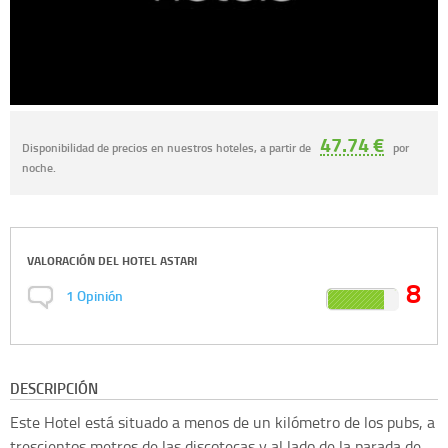
47.74 €
Disponibilidad de precios en nuestros hoteles, a partir de
por
noche.
VALORACIÓN DEL
HOTEL ASTARI
8
1
Opinión
DESCRIPCIÓN
Este Hotel está situado a menos de un kilómetro de los pubs, a
trescientos metros de las discotecas y al lado de la parada de