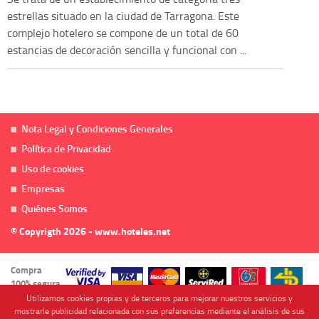
estrellas situado en la ciudad de Tarragona. Este
complejo hotelero se compone de un total de 60
estancias de decoración sencilla y funcional con ...
Nota Legal y Condiciones Generales
Política de Privacidad
Uso de cookies
Empresas
Quiénes Somos
© Copyrigth 2026 - www.hoteles.net
Compra
100% segura
Utilizamos cookies propias y de terceros para mejorar nuestros servicios y
mostrarle publicidad relacionada con sus preferencias mediante el análisis de sus