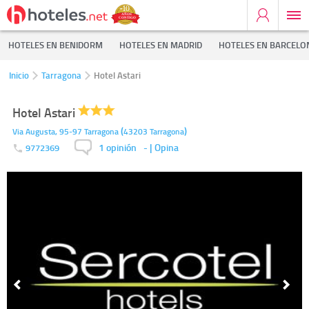
HOTELES EN BENIDORM
HOTELES EN MADRID
HOTELES EN BARCELO
Inicio
Tarragona
Hotel Astari
Hotel Astari
(
)
Via Augusta, 95-97
Tarragona
43203
Tarragona
1 opinión
-
| Opina
9772369