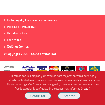
Nota Legal y Condiciones Generales
Política de Privacidad
Uso de cookies
Empresas
Quiénes Somos
© Copyrigth 2026 - www.hoteles.net
Compra
100% segura
Utilizamos cookies propias y de terceros para mejorar nuestros servicios y
mostrarle publicidad relacionada con sus preferencias mediante el análisis de sus
hábitos de navegación. Si continua navegando, consideramos que acepta su uso.
Puede cambiar la configuración u obtener más información
aquí
.
Cofinanciado por
Viajes Anticiclón, S.L. Agencia de Viajes Online - C.I. MU-107-2-25. C/ Mayor nº46 Bajo,