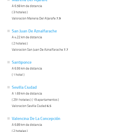
A 6.58 km de distancia
( 3 hoteles )
Valoracion Mairena Del Aljarafe
7.9
San Juan De Aznalfarache
A 4.22 km de distancia
( 2 hoteles )
Valoracion San Juan De Aznalfarache
7.7
Santiponce
A 6.95 km de distancia
( 1 hotel )
Sevilla Ciudad
A 1.69 km de distancia
( 291 hoteles ) ( 19 apartamentos )
Valoracion Sevilla Ciudad
6.5
Valencina De La Concepción
A 6.89 km de distancia
( 2 hoteles )