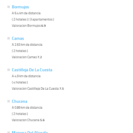
Bormujos
A 6.4 km de distancia
( 2 hoteles ) ( 3 apartamentos )
Valoracion Bormujos
6.9
Camas
A 2.63 km de distancia
( 2 hoteles )
Valoracion Camas
7.2
Castilleja De La Cuesta
A 4.9 km de distancia
( 4 hoteles )
Valoracion Castilleja De La Cuesta
7.5
Chucena
A 0.89 km de distancia
( 2 hoteles )
Valoracion Chucena
5.6
Mairena Del Aljarafe