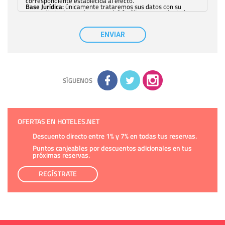
correspondiente establecida al efecto.
Base Jurídica:
únicamente trataremos sus datos con su
consentimiento previo, que podrá facilitarnos mediante la
casilla correspondiente establecida al efecto.
Destinatarios:
con carácter general, sólo el personal de
nuestra entidad que esté debidamente autorizado podrá
ENVIAR
tener conocimiento de la información que le pedimos. No se
comunicarán datos a terceros.
Derechos:
tiene derecho a saber qué información tenemos
sobre usted, corregirla y eliminarla, tal y como se explica en
la información adicional disponible en nuestra página web.
Información complementaria:
Puede consultar la información
adicional y detallada sobre cómo tratamos sus datos en la
política de privacidad
SÍGUENOS
OFERTAS EN HOTELES.NET
Descuento directo entre 1% y 7% en todas tus reservas.
Puntos canjeables por descuentos adicionales en tus
próximas reservas.
REGÍSTRATE