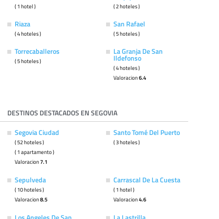
( 1 hotel )
( 2 hoteles )
Riaza
San Rafael
( 4 hoteles )
( 5 hoteles )
Torrecaballeros
La Granja De San
Ildefonso
( 5 hoteles )
( 4 hoteles )
Valoracion
6.4
DESTINOS DESTACADOS EN SEGOVIA
Segovia Ciudad
Santo Tomé Del Puerto
( 52 hoteles )
( 3 hoteles )
( 1 apartamento )
Valoracion
7.1
Sepulveda
Carrascal De La Cuesta
( 10 hoteles )
( 1 hotel )
Valoracion
8.5
Valoracion
4.6
Los Angeles De San
La Lastrilla