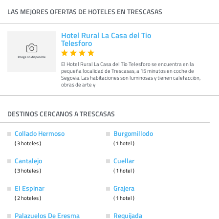
LAS MEJORES OFERTAS DE HOTELES EN TRESCASAS
Hotel Rural La Casa del Tio
Telesforo
El Hotel Rural La Casa del Tío Telesforo se encuentra en la
pequeña localidad de Trescasas, a 15 minutos en coche de
Segovia. Las habitaciones son luminosas y tienen calefacción,
obras de arte y
DESTINOS CERCANOS A TRESCASAS
Collado Hermoso
Burgomillodo
( 3 hoteles )
( 1 hotel )
Cantalejo
Cuellar
( 3 hoteles )
( 1 hotel )
El Espinar
Grajera
( 2 hoteles )
( 1 hotel )
Palazuelos De Eresma
Requijada