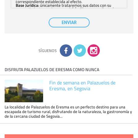
correspondiente establecida al efecto.
Base Jurídica:
únicamente trataremos sus datos con su
consentimiento previo, que podrá facilitarnos mediante la
casilla correspondiente establecida al efecto.
Destinatarios:
con carácter general, sólo el personal de
nuestra entidad que esté debidamente autorizado podrá
ENVIAR
tener conocimiento de la información que le pedimos. No se
comunicarán datos a terceros.
Derechos:
tiene derecho a saber qué información tenemos
sobre usted, corregirla y eliminarla, tal y como se explica en
la información adicional disponible en nuestra página web.
Información complementaria:
Puede consultar la información
adicional y detallada sobre cómo tratamos sus datos en la
política de privacidad
SÍGUENOS
DISFRUTA PALAZUELOS DE ERESMA COMO NUNCA
Fin de semana en Palazuelos de
Eresma, en Segovia
La localidad de Palazuelos de Eresma es un perfecto destino para una
escapada de turismo rural, disfrutando de la naturaleza, la gastronomía y
de la cercana ciudad de Segovia...