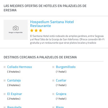
LAS MEJORES OFERTAS DE HOTELES EN PALAZUELOS DE
ERESMA
Hospedium Santana Hotel
Restaurante
El Santana Hotel está rodeado de amplios jardines, entre Segovia
y el Real Sitio de la Granja de San Ildefonso. Ofrece conexión Wi-Fi
gratuita y un restaurante que sirve platos locales y tradicio
DESTINOS CERCANOS A PALAZUELOS DE ERESMA
Collado Hermoso
Burgomillodo
( 3 hoteles )
( 1 hotel )
Cantalejo
Cuellar
( 3 hoteles )
( 1 hotel )
El Espinar
Grajera
( 2 hoteles )
( 1 hotel )
Requijada
Riaza