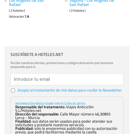
Los Angeles De San
Segovia - Los Angeles De
Rafael
San Rafael
( 2 hoteles )
( 2 hoteles )
Valoracion
7.8
SUSCRÍBETE A HOTELES.NET
Recibe nuestras ofertas, promociones y códigos descuento que tenemos
preparado para ti.
Acepto el tratamiento de mis datos para recibir la Newsletter
INFORMACIÓN BÁSICA SOBRE PROTECCIÓN DE DATOS
Responsable del tratamiento:
Viajes Anticiclón
S.L/Hoteles.net
Dirección del responsable:
Calle Mayor número 46,30893
Lorca - Murcia
Finalidad:
sus datos serán usados para poder atender sus
solicitudes y prestarle nuestros servicios.
Publicidad:
solo le enviaremos publicidad con su autorización
previa, que podrá facilitarnos mediante la casilla