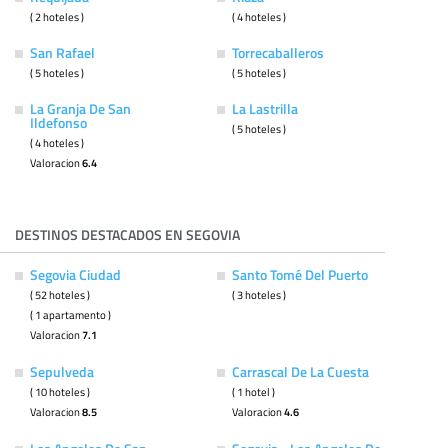
( 2 hoteles )
( 4 hoteles )
San Rafael
Torrecaballeros
( 5 hoteles )
( 5 hoteles )
La Granja De San
La Lastrilla
Ildefonso
( 5 hoteles )
( 4 hoteles )
Valoracion
6.4
DESTINOS DESTACADOS EN SEGOVIA
Segovia Ciudad
Santo Tomé Del Puerto
( 52 hoteles )
( 3 hoteles )
( 1 apartamento )
Valoracion
7.1
Sepulveda
Carrascal De La Cuesta
( 10 hoteles )
( 1 hotel )
Valoracion
8.5
Valoracion
4.6