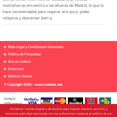
montañas se encuentra a las afueras de Madrid, lo que lo
hace recomendable para respirar aire puro, poder
relajarse y descansar bien p...
Nota Legal y Condiciones Generales
Política de Privacidad
Uso de cookies
Empresas
Quiénes Somos
© Copyrigth 2026 - www.hoteles.net
Compra
100% segura
Utilizamos cookies propias y de terceros para mejorar nuestros servicios y
mostrarle publicidad relacionada con sus preferencias mediante el análisis de sus