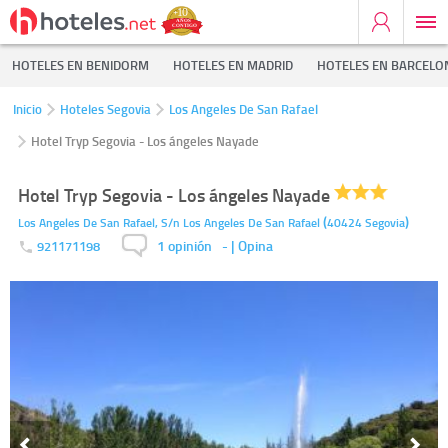
HOTELES EN BENIDORM
HOTELES EN MADRID
HOTELES EN BARCELO
Inicio
Hoteles Segovia
Los Angeles De San Rafael
Hotel Tryp Segovia - Los ángeles Nayade
Hotel Tryp Segovia - Los ángeles Nayade
(
)
Los Angeles De San Rafael, S/n
Los Angeles De San Rafael
40424
Segovia
1 opinión
-
| Opina
921171198