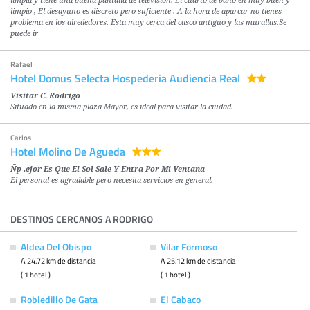
limpia y tiene una buena pantalla de television. El cuarto de baño en muy buen y
limpio , El desayuno es discreto pero suficiente . A la hora de aparcar no tienes
problema en los alrededores. Esta muy cerca del casco antiguo y las murallas.Se
puede ir
Rafael
Hotel Domus Selecta Hospederia Audiencia Real
Visitar C. Rodrigo
Situado en la misma plaza Mayor, es ideal para visitar la ciudad.
Carlos
Hotel Molino De Agueda
Ñp ,ejor Es Que El Sol Sale Y Entra Por Mi Ventana
El personal es agradable pero necesita servicios en general.
DESTINOS CERCANOS A RODRIGO
Aldea Del Obispo
Vilar Formoso
A 24.72 km de distancia
A 25.12 km de distancia
( 1 hotel )
( 1 hotel )
Robledillo De Gata
El Cabaco