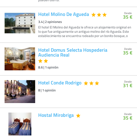
Hotel Molino De Agueda
Desde
35 €
3.4
|
2
opiniones
El hotel El Molino del Agueda le ofrece un alojamiento original en
lo que fue antiguamente un antiguo molino del río Agueda. Este
establecimiento se encuentra rodeado por un bonito bosque, o
Hotel Domus Selecta Hospederia
Desde
35 €
Audiencia Real
8.6
|
1
opinión
Hotel Conde Rodrigo
Desde
31 €
8
|
1
opinión
Hostal Mirobriga
Desde
35 €