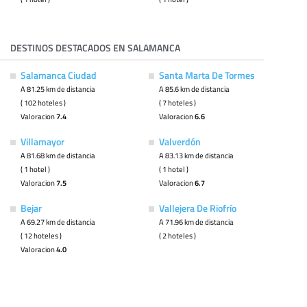
DESTINOS DESTACADOS EN SALAMANCA
Salamanca Ciudad
Santa Marta De Tormes
A 81.25 km de distancia
A 85.6 km de distancia
( 102 hoteles )
( 7 hoteles )
Valoracion
7.4
Valoracion
6.6
Villamayor
Valverdón
A 81.68 km de distancia
A 83.13 km de distancia
( 1 hotel )
( 1 hotel )
Valoracion
7.5
Valoracion
6.7
Bejar
Vallejera De Riofrío
A 69.27 km de distancia
A 71.96 km de distancia
( 12 hoteles )
( 2 hoteles )
Valoracion
4.0