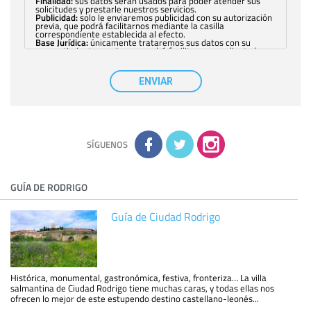
Finalidad:
sus datos serán usados para poder atender sus
solicitudes y prestarle nuestros servicios.
Publicidad:
solo le enviaremos publicidad con su autorización
previa, que podrá facilitarnos mediante la casilla
correspondiente establecida al efecto.
Base Jurídica:
únicamente trataremos sus datos con su
consentimiento previo, que podrá facilitarnos mediante la
casilla correspondiente establecida al efecto.
Destinatarios:
con carácter general, sólo el personal de
nuestra entidad que esté debidamente autorizado podrá
ENVIAR
tener conocimiento de la información que le pedimos. No se
comunicarán datos a terceros.
Derechos:
tiene derecho a saber qué información tenemos
sobre usted, corregirla y eliminarla, tal y como se explica en
la información adicional disponible en nuestra página web.
Información complementaria:
Puede consultar la información
adicional y detallada sobre cómo tratamos sus datos en la
política de privacidad
SÍGUENOS
GUÍA DE RODRIGO
Guía de Ciudad Rodrigo
Histórica, monumental, gastronómica, festiva, fronteriza… La villa
salmantina de Ciudad Rodrigo tiene muchas caras, y todas ellas nos
ofrecen lo mejor de este estupendo destino castellano-leonés...