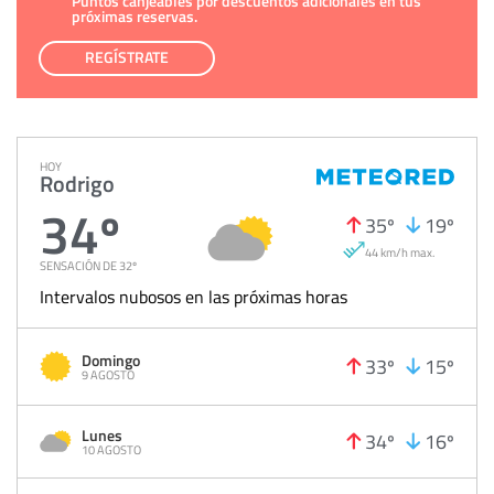
Puntos canjeables por descuentos adicionales en tus
próximas reservas.
REGÍSTRATE
HOY
Rodrigo
34º
35º
19º
44 km/h max.
SENSACIÓN DE 32º
Intervalos nubosos en las próximas horas
Domingo
33º
15º
9 AGOSTO
Lunes
34º
16º
10 AGOSTO