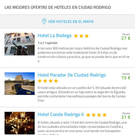
LAS MEJORES OFERTAS DE HOTELES EN CIUDAD RODRIGO
VER HOTELES EN EL MAPA
Hotel La Bodega
Desde
27 €
7.4
|
1
opinión
A tan solo 300 metros del casco histórico de Ciudad Rodrigo nos
podemos encontrar este tradicional hotel. El hotel, es de
construcción clásica y practica, ya que se puede decir, que en él se
a
Hotel Parador De Ciudad Rodrigo
Desde
15 €
El hotel esta ubicado en un castillo del S. XIV situado dentro del
casco antiguo. Elevado en un tajo sobre la vega del rio Águeda,
permite contemplar maravillosos paisajes del barrio de Campo
Char
Hotel Conde Rodrigo Ii
Desde
31 €
El hotel, situado a solo 1,5 km del centro de Ciudad Rodrigo, una
de las ciudades amuralladas mejor conservadas en Castilla y
Leon, se encuentra en una zona rural donde los huespedes
pueden disfrut