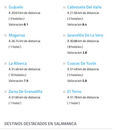
Guijuelo
Cabezuela Del Valle
A 20.63 km de distancia
A 21.56 km de distancia
( 3 hoteles )
( 2 hoteles )
Valoracion
8.1
Valoracion
8.4
Mogarraz
Jarandilla De La Vera
A 26.74 km de distancia
A 30.88 km de distancia
( 1 hotel )
( 8 hoteles )
Valoracion
3.8
La Alberca
Cuacos De Yuste
A 31.46 km de distancia
A 31.49 km de distancia
( 10 hoteles )
( 5 hoteles )
Valoracion
7.9
Valoracion
5.8
Zarza De Granadilla
El Torno
A 31.66 km de distancia
A 31.78 km de distancia
( 1 hotel )
( 1 hotel )
DESTINOS DESTACADOS EN SALAMANCA