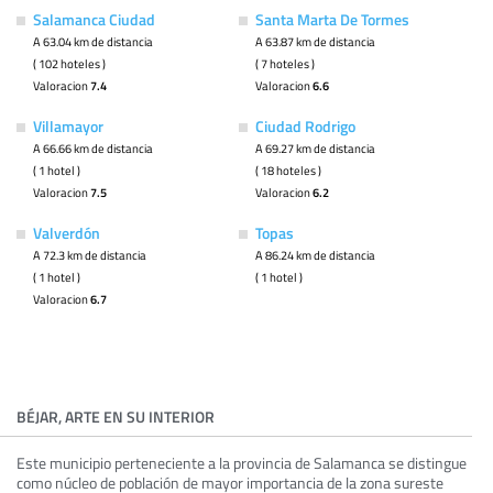
Salamanca Ciudad
Santa Marta De Tormes
A 63.04 km de distancia
A 63.87 km de distancia
( 102 hoteles )
( 7 hoteles )
Valoracion
7.4
Valoracion
6.6
Villamayor
Ciudad Rodrigo
A 66.66 km de distancia
A 69.27 km de distancia
( 1 hotel )
( 18 hoteles )
Valoracion
7.5
Valoracion
6.2
Valverdón
Topas
A 72.3 km de distancia
A 86.24 km de distancia
( 1 hotel )
( 1 hotel )
Valoracion
6.7
BÉJAR, ARTE EN SU INTERIOR
Este municipio perteneciente a la provincia de Salamanca se distingue
como núcleo de población de mayor importancia de la zona sureste