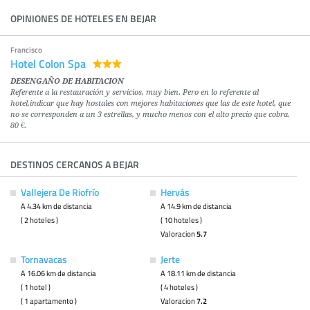
OPINIONES DE HOTELES EN BEJAR
Francisco
Hotel Colon Spa
DESENGAÑO DE HABITACION
Referente a la restauración y servicios, muy bien. Pero en lo referente al
hotel,indicar que hay hostales con mejores habitaciones que las de este hotel, que
no se corresponden a un 3 estrellas, y mucho menos con el alto precio que cobra.
80 €.
DESTINOS CERCANOS A BEJAR
Vallejera De Riofrío
Hervás
A 4.34 km de distancia
A 14.9 km de distancia
( 2 hoteles )
( 10 hoteles )
Valoracion
5.7
Tornavacas
Jerte
A 16.06 km de distancia
A 18.11 km de distancia
( 1 hotel )
( 4 hoteles )
( 1 apartamento )
Valoracion
7.2