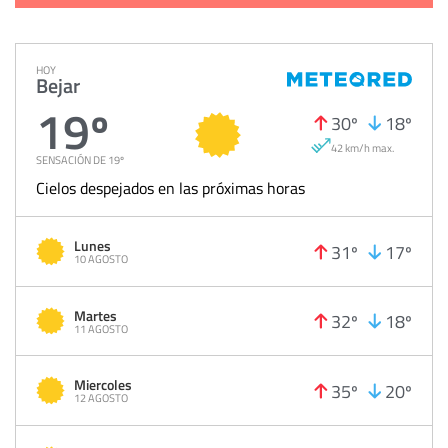
HOY
Bejar
19º
30º
18º
42 km/h max.
SENSACIÓN DE 19º
Cielos despejados en las próximas horas
Lunes
31º
17º
10 AGOSTO
Martes
32º
18º
11 AGOSTO
Miercoles
35º
20º
12 AGOSTO