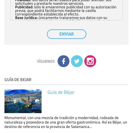
solicitudes y prestarle nuestros servicios.
Publicidad:
solo le enviaremos publicidad con su autorización
previa, que podrá facilitarnos mediante la casilla
correspondiente establecida al efecto.
Base Jurídica:
únicamente trataremos sus datos con su
consentimiento previo, que podrá facilitarnos mediante la
casilla correspondiente establecida al efecto.
Destinatarios:
con carácter general, sólo el personal de
nuestra entidad que esté debidamente autorizado podrá
ENVIAR
tener conocimiento de la información que le pedimos. No se
comunicarán datos a terceros.
Derechos:
tiene derecho a saber qué información tenemos
sobre usted, corregirla y eliminarla, tal y como se explica en
la información adicional disponible en nuestra página web.
Información complementaria:
Puede consultar la información
adicional y detallada sobre cómo tratamos sus datos en la
política de privacidad
SÍGUENOS
GUÍA DE BEJAR
Guía de Béjar
Monumental, con una mezcla de tradición y modernidad, rodeada de
naturaleza y poseedora de una gran oferta gastronómica. Así es Béjar, un
destino de referencia en la provincia de Salamanca...