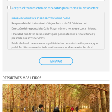
Acepto el tratamiento de mis datos para recibir la Newsletter
INFORMACIÓN BÁSICA SOBRE PROTECCIÓN DE DATOS
Responsable del tratamiento:
Viajes Anticiclón S.L/Hoteles.net
Dirección del responsable:
Calle Mayor número 46,30893 Lorca - Murcia
Finalidad:
sus datos serán usados para poder atender sus solicitudes y
prestarle nuestros servicios.
Publicidad:
solo le enviaremos publicidad con su autorización previa, que
podrá facilitarnos mediante la casilla correspondiente establecida al
efecto.
Base Jurídica:
únicamente trataremos sus datos con su consentimiento
ENVIAR
previo, que podrá facilitarnos mediante la casilla correspondiente
establecida al efecto.
Destinatarios:
con carácter general, sólo el personal de nuestra entidad
que esté debidamente autorizado podrá tener conocimiento de la
REPORTAJES MÁS LEÍDOS
información que le pedimos. No se comunicarán datos a terceros.
Derechos:
tiene derecho a saber qué información tenemos sobre usted,
corregirla y eliminarla, tal y como se explica en la información adicional
disponible en nuestra página web.
Información complementaria:
Puede consultar la información adicional y
detallada sobre cómo tratamos sus datos en la
política de privacidad