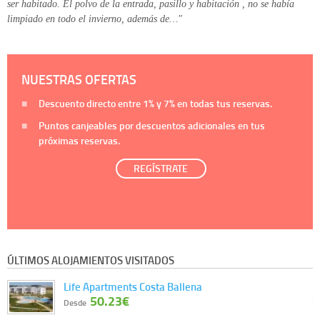
ser habitado. El polvo de la entrada, pasillo y habitación , no se había
limpiado en todo el invierno, además de…"
NUESTRAS OFERTAS
Descuento directo entre
1%
y
7%
en todas tus reservas.
Puntos canjeables por descuentos adicionales en tus
próximas reservas.
REGÍSTRATE
ÚLTIMOS ALOJAMIENTOS VISITADOS
Life Apartments Costa Ballena
50.23€
Desde