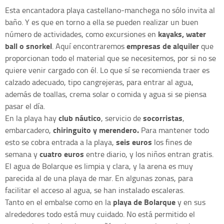
Esta encantadora playa castellano-manchega no sólo invita al
baño. Y es que en torno a ella se pueden realizar un buen
kayaks, water
número de actividades, como excursiones en
ball o snorkel
empresas de alquiler
. Aquí encontraremos
que
proporcionan todo el material que se necesitemos, por si no se
quiere venir cargado con él. Lo que sí se recomienda traer es
calzado adecuado, tipo cangrejeras, para entrar al agua,
además de toallas, crema solar o comida y agua si se piensa
pasar el día.
club náutico
socorristas
En la playa hay
, servicio de
,
chiringuito y merendero.
embarcadero,
Para mantener todo
seis euros
esto se cobra entrada a la playa,
los fines de
cuatro euros
semana y
entre diario, y los niños entran gratis.
El agua de Bolarque es limpia y clara, y la arena es muy
parecida al de una playa de mar. En algunas zonas, para
facilitar el acceso al agua, se han instalado escaleras.
playa de Bolarque
Tanto en el embalse como en la
y en sus
alrededores todo está muy cuidado. No está permitido el