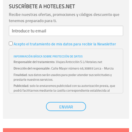
SUSCRÍBETE A HOTELES.NET
Recibe nuestras ofertas, promociones y códigos descuento que
tenemos preparado para ti.
Acepto el tratamiento de mis datos para recibir la Newsletter
INFORMACIÓN BÁSICA SOBRE PROTECCIÓN DE DATOS
Responsable del tratamiento:
Viajes Anticiclón S.L/Hoteles.net
Dirección del responsable:
Calle Mayor número 46,30893 Lorca - Murcia
Finalidad:
sus datos serán usados para poder atender sus solicitudes y
prestarle nuestros servicios.
Publicidad:
solo le enviaremos publicidad con su autorización previa, que
podrá facilitarnos mediante la casilla correspondiente establecida al
efecto.
Base Jurídica:
únicamente trataremos sus datos con su consentimiento
ENVIAR
previo, que podrá facilitarnos mediante la casilla correspondiente
establecida al efecto.
Destinatarios:
con carácter general, sólo el personal de nuestra entidad
que esté debidamente autorizado podrá tener conocimiento de la
información que le pedimos. No se comunicarán datos a terceros.