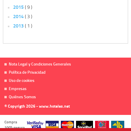
2015
( 9 )
2014
( 3 )
2013
( 1 )
Nota Legal y Condiciones Generales
Política de Privacidad
Uso de cookies
Empresas
Quiénes Somos
© Copyrigth 2026 - www.hoteles.net
Compra
100% segura