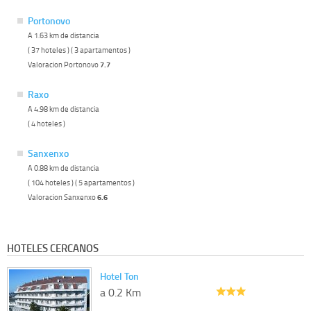
Portonovo
A 1.63 km de distancia
( 37 hoteles ) ( 3 apartamentos )
Valoracion Portonovo
7.7
Raxo
A 4.98 km de distancia
( 4 hoteles )
Sanxenxo
A 0.88 km de distancia
( 104 hoteles ) ( 5 apartamentos )
Valoracion Sanxenxo
6.6
HOTELES CERCANOS
Hotel Ton
a 0.2 Km