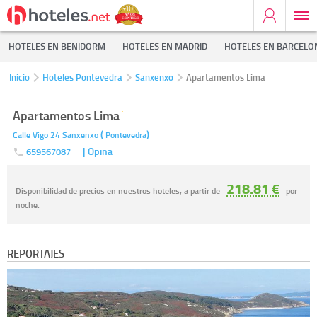
HOTELES EN BENIDORM
HOTELES EN MADRID
HOTELES EN BARCELO
Inicio
Hoteles Pontevedra
Sanxenxo
Apartamentos Lima
Apartamentos Lima
(
)
Calle Vigo 24
Sanxenxo
Pontevedra
| Opina
659567087
218.81 €
Disponibilidad de precios en nuestros hoteles, a partir de
por
noche.
REPORTAJES