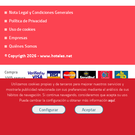
Nota Legal y Condiciones Generales
Política de Privacidad
Uso de cookies
Empresas
Quiénes Somos
© Copyrigth 2026 - www.hoteles.net
Compra
100% segura
Utilizamos cookies propias y de terceros para mejorar nuestros servicios y
mostrarle publicidad relacionada con sus preferencias mediante el análisis de sus
hábitos de navegación. Si continua navegando, consideramos que acepta su uso.
Puede cambiar la configuración u obtener más información
aquí
.
Cofinanciado por
Viajes Anticiclón, S.L. Agencia de Viajes Online - C.I. MU-107-2-25. C/ Mayor nº46 Bajo,
CP: 30893, Almendricos (Murcia, Spain).