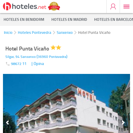
HOTELES EN BENIDORM
HOTELES EN MADRID
HOTELES EN BARCELO
Inicio
Hoteles Pontevedra
Sanxenxo
Hotel Punta Vicaño
Hotel Punta Vicaño
(
)
Silgar, 94
Sanxenxo
36960
Pontevedra
| Opina
98672 11