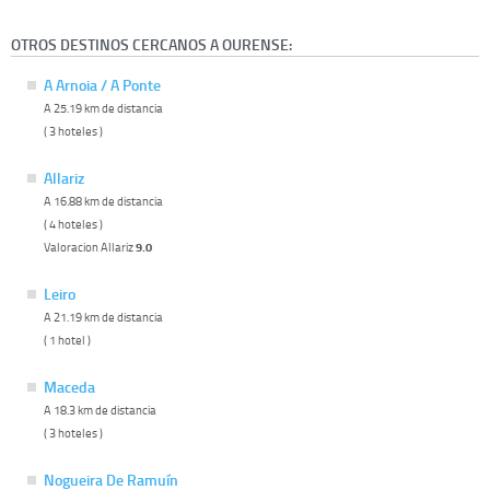
OTROS DESTINOS CERCANOS A OURENSE:
A Arnoia / A Ponte
A 25.19 km de distancia
( 3 hoteles )
Allariz
A 16.88 km de distancia
( 4 hoteles )
Valoracion Allariz
9.0
Leiro
A 21.19 km de distancia
( 1 hotel )
Maceda
A 18.3 km de distancia
( 3 hoteles )
Nogueira De Ramuín