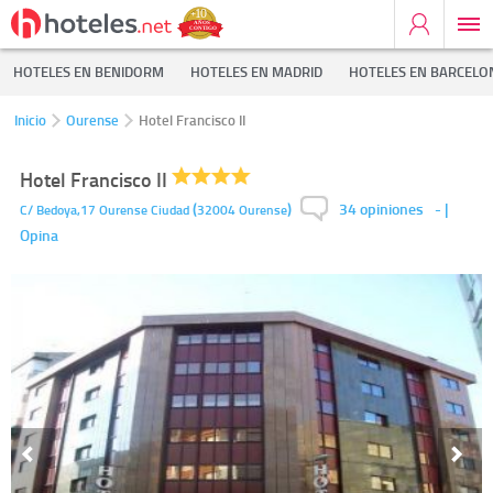
HOTELES EN BENIDORM
HOTELES EN MADRID
HOTELES EN BARCELO
Inicio
Ourense
Hotel Francisco II
Hotel Francisco II
34 opiniones
(
)
-
|
C/ Bedoya,17
Ourense Ciudad
32004
Ourense
Opina