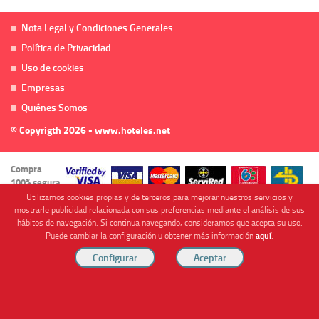
Nota Legal y Condiciones Generales
Política de Privacidad
Uso de cookies
Empresas
Quiénes Somos
© Copyrigth 2026 - www.hoteles.net
Compra
100% segura
Utilizamos cookies propias y de terceros para mejorar nuestros servicios y
mostrarle publicidad relacionada con sus preferencias mediante el análisis de sus
hábitos de navegación. Si continua navegando, consideramos que acepta su uso.
Puede cambiar la configuración u obtener más información
aquí
.
Cofinanciado por
Viajes Anticiclón, S.L. Agencia de Viajes Online - C.I. MU-107-2-25. C/ Mayor nº46 Bajo,
CP: 30893, Almendricos (Murcia, Spain).