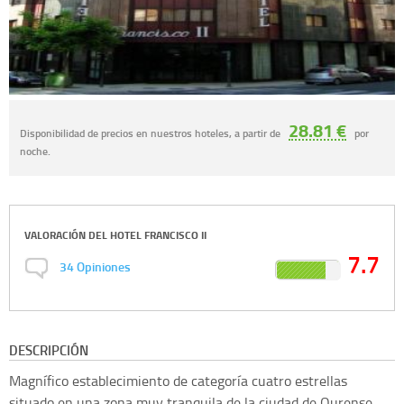
28.81 €
Disponibilidad de precios en nuestros hoteles, a partir de
por
noche.
VALORACIÓN DEL
HOTEL FRANCISCO II
7.7
34
Opiniones
DESCRIPCIÓN
Magnífico establecimiento de categoría cuatro estrellas
situado en una zona muy tranquila de la ciudad de Ourense.