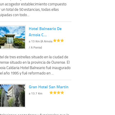
 un acogedor establecimiento compuesto
 un total de 50 estancias, todas ellas
ipadas con todo...
Hotel Balneario De
Arnoia C…
a 13 Km (A Arnoia
/ A Ponte)
el de tres estrellas situado en la ciudad de
ense situado en la provincia de Ourense. El
noia Caldaria Hotel Balneario fué inaugurado
el año 1995 y fué reformado en ...
Gran Hotel San Martin
a 13.7 Km
stalaciones acogedoras y funcionales que le