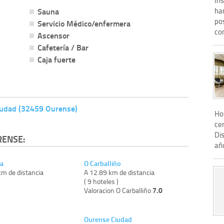
Sauna
ha
po
Servicio Médico/enfermera
co
Ascensor
Cafetería / Bar
Caja fuerte
Ciudad (32459 Ourense)
Hot
ce
Di
RENSE:
añ
a
O Carballiño
km de distancia
A 12.89 km de distancia
)
( 9 hoteles )
7.0
Valoracion O Carballiño
Ourense Ciudad