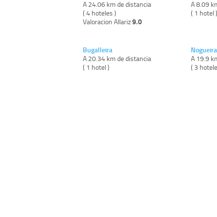
A 24.06 km de distancia
A 8.09 k
( 4 hoteles )
( 1 hotel 
9.0
Valoracion Allariz
Bugalleira
Nogueir
A 20.34 km de distancia
A 19.9 k
( 1 hotel )
( 3 hotele