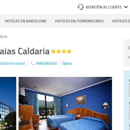
ATENCIÓN AL CLIENTE
HOTELES EN BARCELONA
HOTELES EN TORREMOLINOS
HOTELES E
daria
aias Caldaria
D
h
)
988280409
Opina
32459
Ourense