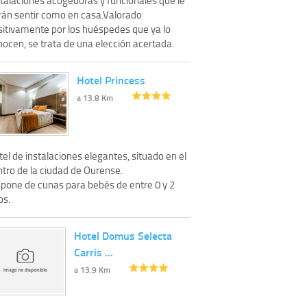
rán sentir como en casa.Valorado
sitivamente por los huéspedes que ya lo
nocen, se trata de una elección acertada.
Hotel Princess
a 13.8 Km
el de instalaciones elegantes, situado en el
ntro de la ciudad de Ourense.
spone de cunas para bebés de entre 0 y 2
os.
Hotel Domus Selecta
Carris …
a 13.9 Km