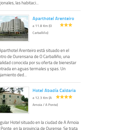
ionales, las habitaci...
Aparthotel Arenteiro
a 11.8 Km (O
Carballiño)
Aparthotel Arenteiro está situado en el
ntro de Ourensana de O Carballiño, una
alidad conocida por su oferta de bienestar
ntrada en aguas termales y spas. Un
jamiento ded...
Hotel Abadía Caldaria
a 12.3 Km (A
Arnoia / A Ponte)
gular Hotel situado en la ciudad de A Arnoia
 Ponte, en la provincia de Ourense. Se trata