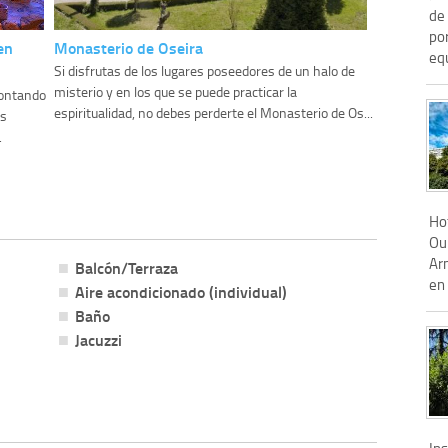
de
por
en
Monasterio de Oseira
equ
Si disfrutas de los lugares poseedores de un halo de
misterio y en los que se puede practicar la
contando
espiritualidad, no debes perderte el Monasterio de Os...
es
.
Hot
Our
Ar
Balcón/Terraza
en 
Aire acondicionado (individual)
Baño
Jacuzzi
In