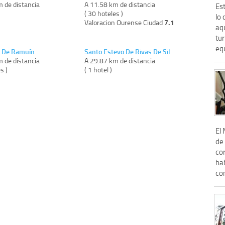
m de distancia
A 11.58 km de distancia
Est
)
( 30 hoteles )
lo 
7.1
Valoracion Ourense Ciudad
aq
tu
eq
a De Ramuín
Santo Estevo De Rivas De Sil
m de distancia
A 29.87 km de distancia
s )
( 1 hotel )
El
de
co
ha
co