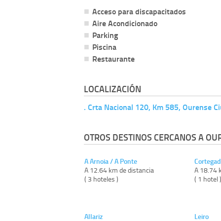
Acceso para discapacitados
Aire Acondicionado
Parking
Piscina
Restaurante
LOCALIZACIÓN
. Crta Nacional 120, Km 585, Ourense 
OTROS DESTINOS CERCANOS A OU
A Arnoia / A Ponte
Cortegad
A 12.64 km de distancia
A 18.74 
( 3 hoteles )
( 1 hotel 
Allariz
Leiro