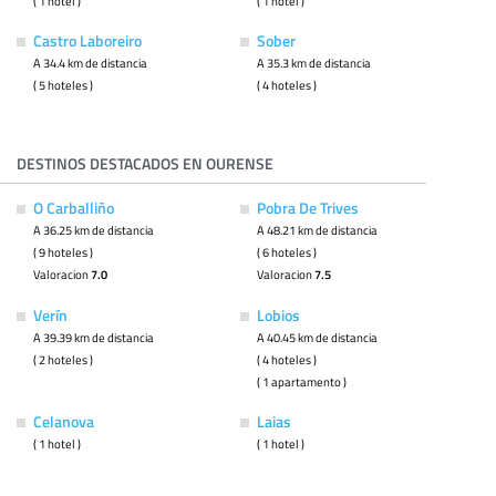
( 1 hotel )
( 1 hotel )
Castro Laboreiro
Sober
A 34.4 km de distancia
A 35.3 km de distancia
( 5 hoteles )
( 4 hoteles )
DESTINOS DESTACADOS EN OURENSE
O Carballiño
Pobra De Trives
A 36.25 km de distancia
A 48.21 km de distancia
( 9 hoteles )
( 6 hoteles )
Valoracion
7.0
Valoracion
7.5
Verín
Lobios
A 39.39 km de distancia
A 40.45 km de distancia
( 2 hoteles )
( 4 hoteles )
( 1 apartamento )
Celanova
Laias
( 1 hotel )
( 1 hotel )