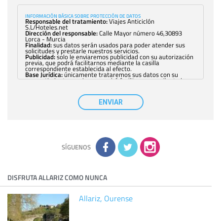
INFORMACIÓN BÁSICA SOBRE PROTECCIÓN DE DATOS
Responsable del tratamiento:
Viajes Anticiclón
S.L/Hoteles.net
Dirección del responsable:
Calle Mayor número 46,30893
Lorca - Murcia
Finalidad:
sus datos serán usados para poder atender sus
solicitudes y prestarle nuestros servicios.
Publicidad:
solo le enviaremos publicidad con su autorización
previa, que podrá facilitarnos mediante la casilla
correspondiente establecida al efecto.
Base Jurídica:
únicamente trataremos sus datos con su
consentimiento previo, que podrá facilitarnos mediante la
casilla correspondiente establecida al efecto.
Destinatarios:
con carácter general, sólo el personal de
nuestra entidad que esté debidamente autorizado podrá
ENVIAR
tener conocimiento de la información que le pedimos. No se
comunicarán datos a terceros.
Derechos:
tiene derecho a saber qué información tenemos
sobre usted, corregirla y eliminarla, tal y como se explica en
la información adicional disponible en nuestra página web.
Información complementaria:
Puede consultar la información
adicional y detallada sobre cómo tratamos sus datos en la
política de privacidad
SÍGUENOS
DISFRUTA ALLARIZ COMO NUNCA
Allariz, Ourense