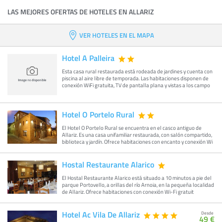
LAS MEJORES OFERTAS DE HOTELES EN ALLARIZ
VER HOTELES EN EL MAPA
Hotel A Palleira
Esta casa rural restaurada está rodeada de jardines y cuenta con
piscina al aire libre de temporada. Las habitaciones disponen de
conexión WiFi gratuita, TV de pantalla plana y vistas a los campo
Hotel O Portelo Rural
El Hotel O Portelo Rural se encuentra en el casco antiguo de
Allariz. Es una casa unifamiliar restaurada, con salón compartido,
biblioteca y jardín. Ofrece habitaciones con encanto y conexión Wi
Hostal Restaurante Alarico
El Hostal Restaurante Alarico está situado a 10 minutos a pie del
parque Portovello, a orillas del río Arnoia, en la pequeña localidad
de Allariz. Ofrece habitaciones con conexión Wi-Fi gratuit
Hotel Ac Vila De Allariz
Desde
49 €