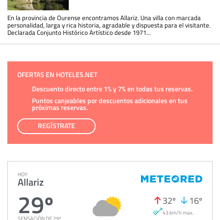
En la provincia de Ourense encontramos Allariz. Una villa con marcada
personalidad, larga y rica historia, agradable y dispuesta para el visitante.
Declarada Conjunto Histórico Artístico desde 1971...
OFERTAS EN HOTELES.NET
Descuento directo entre 1% y 7% en todas tus reservas.
Puntos canjeables por descuentos adicionales en tus
próximas reservas.
REGÍSTRATE
HOY
Allariz
29º
32º
16º
43 km/h max.
SENSACIÓN DE 29º