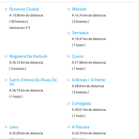
Ourense Ciudad
Maceda
A 13.56 km de distancia
A 14.74 km de distancia
( 30 hoteles )
( 3 hoteles )
Valoracion
7.1
Serreaus
A 19.31 km de distancia
( 1 hotel )
Nogueira De Ramuín
Couso
A 20.12 km de distancia
A 21.58 km de distancia
( 3 hoteles )
( 1 hotel )
Santo Estevo De Rivas De
A Arnoia / A Ponte
Sil
A 28.9 km de distancia
A 26.75 km de distancia
( 3 hoteles )
( 1 hotel )
Cortegada
A 30.51 km de distancia
( 1 hotel )
Leiro
A Teixeira
A 32.05 km de distancia
A 33.75 km de distancia